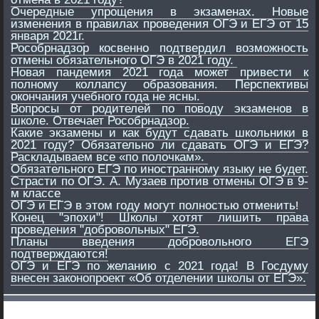
Очередные упрощения в экзаменах. Новые
изменения в правилах проведения ОГЭ и ЕГЭ от 15
января 2021г.
Рособрнадзор косвенно подтвердил возможность
отмены обязательного ОГЭ в 2021 году.
Новая пандемия 2021 года может привести к
полному коллапсу образования. Перспективы
окончания учебного года не ясны.
Вопросы от родителей по поводу экзаменов в
школе. Отвечает Рособрнадзор.
Какие экзамены и как будут сдавать школьники в
2021 году? Обязательно ли сдавать ОГЭ и ЕГЭ?
Раскладываем все «по полочкам».
Обязательного ЕГЭ по иностранному языку не будет.
Страсти по ОГЭ. А. Музаев против отмены ОГЭ в 9-
м классе
ОГЭ и ЕГЭ в этом году могут полностью отменить
!
Конец "эпохи"! Школы хотят лишить права
проведения "добровольных" ЕГЭ.
Планы введения добровольного ЕГЭ
подтверждаются!
ОГЭ и ЕГЭ по желанию с 2021 года! В Госдуму
внесен законопроект «Об отделении школы от ЕГЭ».