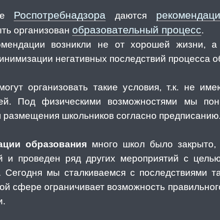
Роспотребнадзора
рекомендац
ьме
даются
образовательный процесс
ыть организован
.
омендации возникли не от хорошей жизни, 
инимизации негативных последствий процесса о
огут организовать такие условия, т.к. не име
ей. Под физическими возможностями мы пон
 размещения школьников согласно предписанию
ации образования
много школ было закрыто, 
ей и проведен ряд других мероприятий с цель
. Сегодня мы сталкиваемся с последствиями та
ьной сфере ограничивает возможность правильног
и.