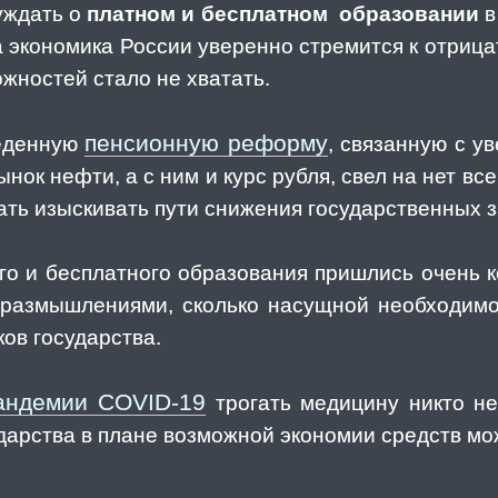
уждать о
платном и бесплатном образовании
в
а экономика России уверенно стремится к отриц
жностей стало не хватать.
пенсионную реформу
веденную
, связанную с у
ынок нефти, а с ним и курс рубля, свел на нет 
ть изыскивать пути снижения государственных з
го и бесплатного образования пришлись очень к
 размышлениями, сколько насущной необходим
ов государства.
андемии COVID-19
трогать медицину никто н
дарства в плане возможной экономии средств мо