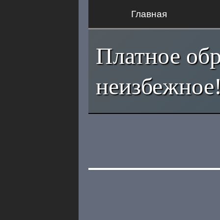
Главная
Платное обр
неизбежное