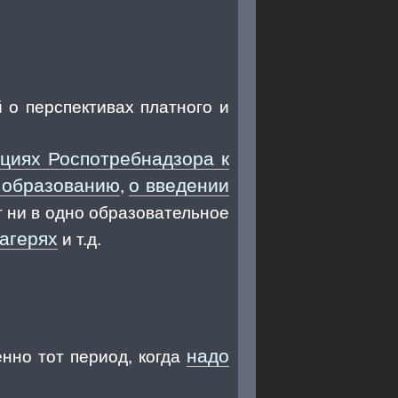
 о перспективах платного и
циях Роспотребнадзора к
у образованию
о введении
,
ут ни в одно образовательное
лагерях
и т.д.
надо
нно тот период, когда