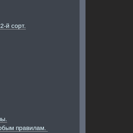
2-й сорт.
лы.
особым правилам.