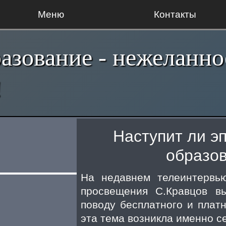
Меню
Контакты
азование - нежеланно
!
Наступит ли э
образо
На недавнем телеинтервь
просвещения С.Кравцов в
поводу бесплатного и плат
эта тема возникла именно с