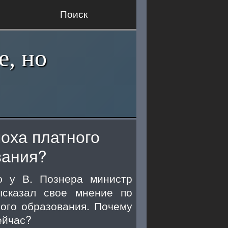
Поиск
е, но
поха платного
вания?
ю у В. Познера министр
ысказал свое мнение по
ного образования. Почему
ейчас?