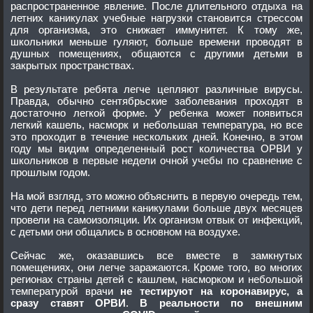
распространенное явление. После длительного отдыха на
летних каникулах учебные нагрузки становится стрессом
для организма, это снижает иммунитет. К тому же,
школьники меньше гуляют, больше времени проводят в
душных помещениях, общаются с другими детьми в
закрытых пространствах.
В результате ребята легче цепляют различные вирусы.
Правда, обычно сентябрьские заболевания проходят в
достаточно легкой форме. У ребенка может появиться
легкий кашель, насморк и небольшая температура, но все
это проходит в течение нескольких дней. Конечно, в этом
году мы видим определенный рост количества ОРВИ у
школьников в первые недели очной учебы по сравнение с
прошлым годом.
На мой взгляд, это можно объяснить в первую очередь тем,
что дети перед летними каникулами больше двух месяцев
провели на самоизоляции. Их организм отвык от инфекций,
с детьми они общались в основном на воздухе.
Сейчас же, оказавшись все вместе в замкнутых
помещениях, они легче заражаются. Кроме того, во многих
регионах страны детей с кашлем, насморком и небольшой
температурой врачи
не тестируют на коронавирус, а
сразу ставят ОРВИ
.
В реальности по внешним