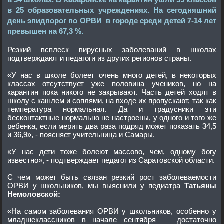
в 34 школах. В Хабаровске на карантин ушли 59 классов
в 25 образовательных учреждениях. На сегодняшний
день эпидпорог по ОРВИ в городе среди детей 7-14 лет
превышен на 67,3 %.
Резкий всплеск вирусных заболеваний в школах
подтверждают и педагоги из других регионов страны.
«У нас в школе болеет очень много детей, в некоторых
классах отсутствует уже половина учеников, но на
карантин пока никого не закрывают. Часть детей ходят в
школу с кашлем и соплями, на входе их пропускают, так как
температура нормальная. Да и градусники эти
бесконтактные нормально не настроены, у одного и того же
ребенка, если мерить два раза подряд может показать 34,5
и 36,9», - поясняет учительница и Самары.
«У нас дети тоже болеют массово, чем, одному богу
известно», - подтверждает педагог из Саратовской области.
С чем может быть связан резкий рост заболеваемости
ОРВИ у школьников, мы выяснили у педиатра
Татьяны
Немоловской:
«На самом заболевания ОРВИ у школьников, особенно у
младшеклассников в начале сентября — достаточно