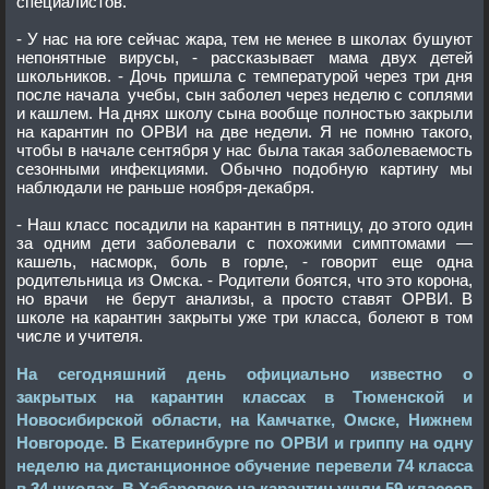
специалистов.
- У нас на юге сейчас жара, тем не менее в школах бушуют
непонятные вирусы, - рассказывает мама двух детей
школьников. - Дочь пришла с температурой через три дня
после начала учебы, сын заболел через неделю с соплями
и кашлем. На днях школу сына вообще полностью закрыли
на карантин по ОРВИ на две недели. Я не помню такого,
чтобы в начале сентября у нас была такая заболеваемость
сезонными инфекциями. Обычно подобную картину мы
наблюдали не раньше ноября-декабря.
- Наш класс посадили на карантин в пятницу, до этого один
за одним дети заболевали с похожими симптомами —
кашель, насморк, боль в горле, - говорит еще одна
родительница из Омска. - Родители боятся, что это корона,
но врачи не берут анализы, а просто ставят ОРВИ. В
школе на карантин закрыты уже три класса, болеют в том
числе и учителя.
На сегодняшний день официально известно о
закрытых на карантин классах в Тюменской и
Новосибирской области, на Камчатке, Омске, Нижнем
Новгороде. В Екатеринбурге по ОРВИ и гриппу на одну
неделю на дистанционное обучение перевели 74 класса