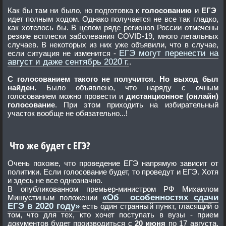
Как бы там ни было, но подготовка к
голосованию
и
ЕГЭ
идет полным ходом. Однако получается не все так гладко,
как хотелось бы. В целом ряде регионов России отмечены
резкие всплески заболевания COVID-19, много летальных
случаев. В некоторых из них уже объявили, что в случае,
ЕГЭ могут перенести на
если ситуация не изменится -
август и даже сентябрь 2020 г.
.
С голосованием такого не получится. Но выход был
найден.
Было объявлено, что наряду с очным
голосованием можно провести и
дистанционное (онлайн)
голосование
. При этом приходить на избирательный
участок вообще не обязательно...!
Что же будет с ЕГЭ?
Очень похоже, что проведение ЕГЭ напрямую зависит от
политики. Если голосование будет, то проведут и ЕГЭ. Хотя
и здесь не все однозначно.
В опубликованном премьер-министром РФ Михаилом
«Об особенностях сдачи
Мишустиным положении
ЕГЭ в 2020 году»
есть один странный пункт, гласящий о
том, что для тех, кто хочет поступать в вузы - прием
документов будет производиться с
20 июня
по 17 августа.