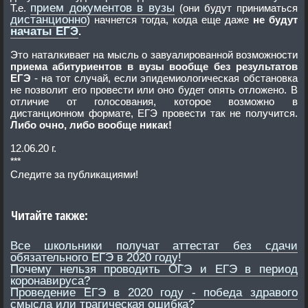
прием документов в вузы
Т.е.
(они будут приниматься
дистанционно
) начнется тогда, когда еще даже
не будут
начаты ЕГЭ
.
Это наталкивает на мысль о завуалированной возможности
приема абитуриентов в вузы вообще без результатов
ЕГЭ
- на тот случай, если эпидемиологическая обстановка
не позволит его провести или оно будет опять отложено. В
отличие от голосования, которое возможно в
дистанционном формате, ЕГЭ провести так не получится.
Либо очно, либо вообще никак!
12.06.20 г.
***
Следите за публикациями!
Читайте также:
Все школьники получат аттестат без сдачи
обязательного ЕГЭ в 2020 году!
Почему нельзя проводить ОГЭ и ЕГЭ в период
коронавируса?
Проведение ЕГЭ в 2020 году - победа здравого
смысла или трагическая ошибка?