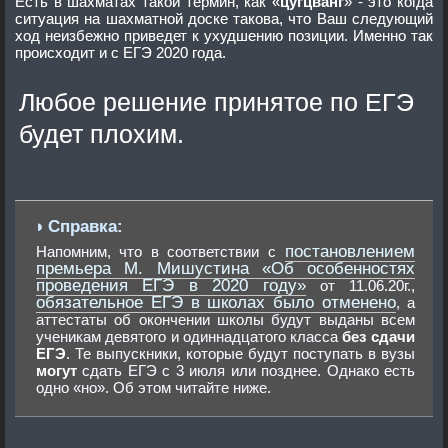
Есть в шахматах такой термин, как «
цугцванг
» - это когда
ситуация на шахматной доске такова, что Ваш следующий
ход неизбежно приведет к ухудшению позиции. Именно так
происходит и с ЕГЭ 2020 года.
Любое решение принятое по ЕГЭ
будет плохим.
постановлением
Напомним, что в соответствии с
премьера М. Мишустина «Об особенностях
проведения ЕГЭ в 2020 году»
от 11.06.20г.,
обязательное ЕГЭ в школах было отменено
, а
аттестаты об окончении школы будут выданы всем
ученикам девятого и одиннадцатого класса
без сдачи
ЕГЭ
. Те выпускники, которые будут поступать в вузы
могут
сдать ЕГЭ с 3 июля или позднее. Однако есть
одно «но». Об этом читайте ниже.