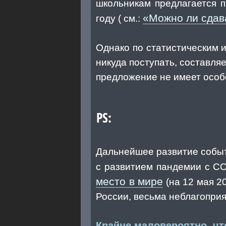
школьникам предлагается п
«Можно ли сдав
году ( см.:
Однако по статистическим 
никуда поступать, составля
предложение не имеет особо
PS:
Дальнейшее развитие событ
с развитием пандемии с CO
место в мире
(на 12 мая 2
России, весьма неблагопри
Крайне маловероятно, чт