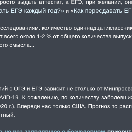
росто выдать аттестат, а ЕГЭ, при желании, о
ать ЕГЭ каждый год?»
Как пересдавать Е
и «
исследованиям, количество одиннадцатиклассни
ет всего около 1-2 % от общего количества выпус
го смысла...
ий с ОГЭ и ЕГЭ зависит не столько от Минпросве
VID-19. К сожалению, по количеству заболевш
020 г.). Впереди нас только США. Прогноз по ра
ятный.
о не раз заявлявшее о безусловном
приорит