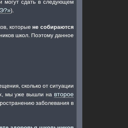
ни могут сдать в следующем
ГЭ?»
).
ков, которые
не собираются
кников школ. Поэтому данное
щения, сколько от ситуации
второе
их, мы уже вышли на
спространению заболевания в
ете здоровья школьников