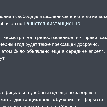
 полная свобода для школьников вплоть до начал
начнется дистанционно
тября он не
...
о, несмотря на предоставленное им право са
учебный год будет также прекращен досрочно.
б этом было объявлено еще в середине апреля,
ут!
ов официально учебный год еще не завершен.
олжить
дистанционное обучение
в формате об
, которые должны начаться 8 июня.