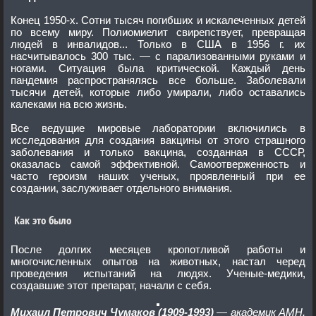
Конец 1950-х. Сотни тысяч погибших и искалеченных детей
по всему миру. Полиомиелит свирепствует, превращая
людей в инвалидов... Только в США в 1956 г. их
насчитывалось 300 тыс. — с парализованными руками и
ногами. Ситуация была критической. Каждый день
пандемия распространялясь все больше. Заболевали
тысячи детей, которые либо умирали, либо оставались
калеками на всю жизнь.
Все ведущие мировые лаборатории включились в
исследования для создания вакцины от этого страшного
заболевания и только вакцина, созданная в СССР,
оказалась самой эффективной. Самоотверженность и
часто героизм наших ученых, проявленный при ее
создании, заслуживает отдельного внимания.
Как это было
После долгих месяцев кропотливой работы и
многочисленных опытов на животных, настал черед
проведения испытаний на людях. Ученые-медики,
создавшие этот препарат, начали с себя.
Михаил Петрович Чумаков (1909-1993)
— академик АМН,