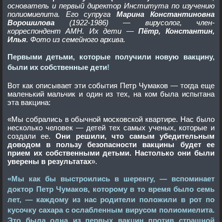
основатель и первый директор Института по изучению
полиомиелита. Его супруга
Марина Константиновна
Ворошилова
(1922-1986) — вирусолог, член-
корреспондент АМН. Их дети —
Пётр, Константин,
Илья
. Фото из семейного архива.
Первыми детьми, которые получили новую вакцину,
были их собственные дети
!
Вот как описывает эти события Петр Чумаков — тогда еще
маленький мальчик и один из тех, на ком была испытана
эта вакцина:
«Мы собрались в обычной московской квартире. Нас было
несколько человек — детей тех самых ученых, которые и
создали ее.
Они решили, что самым убедительным
доводом в пользу безопасности вакцины будет ее
прием их собственными детьми. Настолько они были
уверены в результатах
».
«Мы как бы выстроились в шеренгу, — вспоминает
доктор Петр Чумаков, которому в то время было семь
лет, — каждому из нас родители положили в рот по
кусочку сахара с ослабленным вирусом полиомиелита.
Это была одна из первых вакцин против страшной