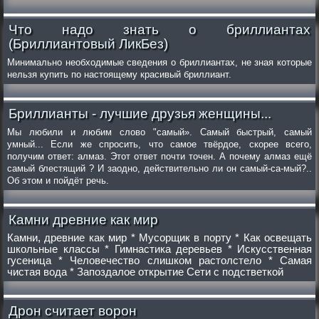
Что надо знать о бриллиантах
(Бриллиантовый ЛикБез)
Минимально необходимые сведения о бриллиантах, не зная которые
нельзя купить по настоящему красивый бриллиант.
Бриллианты - лучшие друзья женщины...
Мы любили и любим слово "самый». Самый быстрый, самый
умный... Если же спросить, что самое твёрдое, скорее всего,
получим ответ: алмаз. Этот ответ почти точен. А почему алмаз ещё
самый блестящий ? И заодно, действительно ли он самый-са-мый?..
Об этом и пойдёт речь.
Камни древние как мир
Камни, древние как мир * Мусорщик в порту * Как освещать
школьные классы * Гимнастика деревьев * Искусственная
гусеница * Человечество слишком растолстело * Самая
чистая вода * Запоздалое открытие Сети с подстветкой
Дрон считает ворон