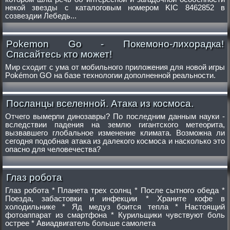
некой звезды с каталоговым номером KIC 8462852 в
созвездии Лебедь...
Pokemon Go - Покемоно-лихорадка!
Спасайтесь кто может!
Мир сходит с ума от мобильного приложения для новой игры
Pokémon GO на базе технологии дополненной реальности.
Посланцы вселенной. Атака из космоса.
Отчего вымерли динозавры? По последним данным науки -
вследствии падения на землю гигантского метеорита,
вызвавшего глобальное изменение климата. Возможна ли
сегодня подобная атака из далекого космоса и насколько это
опасно для человечества?
Глаз робота
Глаз робота * Планета трех солнц * После сытного обеда *
Поезда, забастовки и инфекции * Храните кофе в
холодильнике * Яд медуз боится тепла * Настоящий
фотоаппарат из смартфона * Курильщики чувствуют боль
острее * Авиадвигатель больше самолета