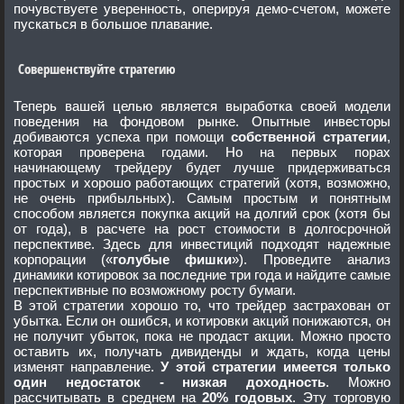
почувствуете уверенность, оперируя демо-счетом, можете
пускаться в большое плавание.
Совершенствуйте стратегию
Теперь вашей целью является выработка своей модели
поведения на фондовом рынке. Опытные инвесторы
добиваются успеха при помощи
собственной стратегии
,
которая проверена годами. Но на первых порах
начинающему трейдеру будет лучше придерживаться
простых и хорошо работающих стратегий (хотя, возможно,
не очень прибыльных). Самым простым и понятным
способом является покупка акций на долгий срок (хотя бы
от года), в расчете на рост стоимости в долгосрочной
перспективе. Здесь для инвестиций подходят надежные
корпорации («
голубые фишки
»). Проведите анализ
динамики котировок за последние три года и найдите самые
перспективные по возможному росту бумаги.
В этой стратегии хорошо то, что трейдер застрахован от
убытка. Если он ошибся, и котировки акций понижаются, он
не получит убыток, пока не продаст акции. Можно просто
оставить их, получать дивиденды и ждать, когда цены
изменят направление.
У этой стратегии имеется только
один недостаток - низкая доходность
. Можно
рассчитывать в среднем на
20% годовых
. Эту торговую