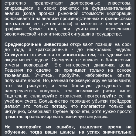
стратегию предпочитают долгосрочные инвесторы,
опирающиеся в своих расчетах на фундаментальный
анализ (когда прогноз рыночной стоимости корпорации
основывается на анализе производственных и финансовых
показателях ее деятельности) и месячные технические
графики. Кроме того, они учитывают перспективы
экономической и политической ситуации в государстве.
Среднесрочные инвесторы
открывают позиции на срок
до года, а краткосрочные - до нескольких недель.
Спекулянт
отличается от
инвестора
тем, что удерживает
акции менее недели. Спекулянт не вникает в балансовые
отчеты корпораций. Его интересует динамика цены.
Решения по сделке он принимает только на основе
теханализа. Учитесь, пробуйте, набирайтесь опыта,
получайте доход. Но, начиная биржевую игру не забывайте,
что вы рискуете, и чем большую доходность вы
намереваетесь получить, тем возможные риски выше.
Тщательно спланируйте стратегию, протестируйте ее на
учебном счете. Большинство терпящих убытки трейдеров
делают это только потому, что полагаются только на
интуицию, совершают грубые просчеты, хотя нужно просто
грамотно проанализировать рыночную ситуацию.
Не повторяйте их ошибок, выделите время на
обучение, тогда ваши шансы на успех значительно