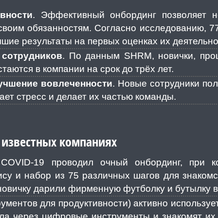
вности
. Эффективный онбординг позволяет н
 своим обязанностям. Согласно исследованию, 
чшие результаты на первых оценках их деятельно
 сотрудников
. По данным SHRM, новички, про
таются в компании на срок до трёх лет.
лучшение вовлеченности
. Новые сотрудники по
ает стресс и делает их частью команды.
 известных компаниях
OVID-19 проводил очный онбординг, при ко
ису и набор из 75 различных шагов для знаком
овичку дарили фирменную футболку и бутылку ви
ументов для продуктивности) активно используе
ела через цифровые инструменты и знакомят их 