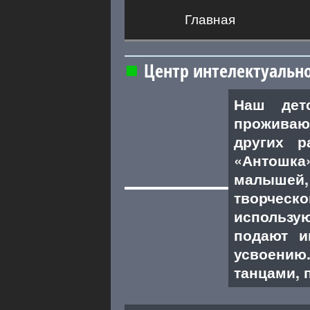
Главная
Центр интелектуально
Наш дет
проживаю
других р
«Антошка
малышей,
творческ
использу
подают и
усвоению.
танцами, 