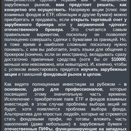
зарубежных рынков,
вам предстоит решить, как
конкретно это осуществить
. Напрямую акции (плюс паи
взаимных фондов и ETF, облигации и другие бумаги) можно
приобретать и продавать, если
открыть торговый счет у
зарубежного брокера
или у
заграничной «дочки»
отечественного брокера
. Это считается самым
правильным вариантом, поскольку он позволяет
полноценно совершать сделки с бумагами за границей. Но,
в тоже время и наиболее сложным: поскольку нужно
понимать, с кем вы работаете, знать языки для общения с
брокером (конечно, если он иностранец), вкладывать сразу
достаточно приличные средства (хотя бы от $
10000
,
меньше или невозможно, или невыгодно). И, конечно, чтобы
с успехом инвестировать придется
изучить зарубежные
акции
и тамошний
фондовый рынок в целом
.
Как видите полноценные инвестиции за рубежом –
в
основном, дело для профессионалов
, которые
посвящают этому значительную часть времени.
Исключение - приобретение паев ETF и фондов взаимных
инвестиций, в этом случае проблемы выбора акций не
будет, хотя появляется проблема выбора фонда.
Альтернатива для «простых людей», которые не стремятся
стать фондовыми профи, но готовы вложить часть
накоплений (даже небольших) в зарубежные бумаги -
отечественные ПИФы
,
функционирующие на западных