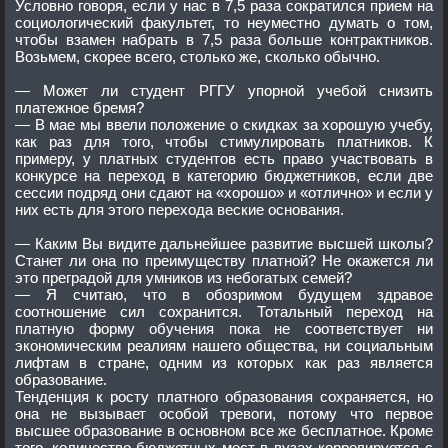
Условно говоря, если у нас в 7,5 раза сократился прием на
социологический факультет, то неуместно думать о том,
чтобы взамен набрать в 7,5 раза больше контрактников.
Возьмем, скорее всего, столько же, сколько обычно.
— Может ли студент РГГУ упорной учебой снизить
платежное бремя?
— В мае мы ввели положение о скидках за хорошую учебу,
как раз для того, чтобы стимулировать платников. К
примеру, у платных студентов есть право участвовать в
конкурсе на переход в категорию бюджетников, если две
сессии подряд они сдают на «хорошо» и «отлично» и если у
них есть для этого перехода веские основания.
— Каким Вы видите дальнейшее развитие высшей школы?
Станет ли она по преимуществу платной? Не окажется ли
это преградой для умников из небогатых семей?
— Я считаю, что в обозримом будущем здравое
соотношение сил сохранится. Тотальный переход на
платную форму обучения пока не соответствует ни
экономическим реалиям нашего общества, ни социальным
лифтам в стране, одним из которых как раз является
образование.
Тенденция к росту платного образования сохраняется, но
она не вызывает особой тревоги, потому что первое
высшее образование в основном все же бесплатное. Кроме
того, количество бюджетных мест в вузах коррелируется с