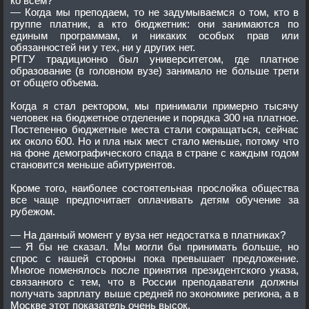
ко всем?
— Когда мы преподаем, то не задумываемся о том, кто в
группе платник, а кто бюджетник: они занимаются по
единым программам, и никаких особых прав или
обязанностей ни у тех, ни у других нет.
РГГУ традиционно был университетом, где платное
образование (в головном вузе) занимало не больше трети
от общего объема.
Когда я стал ректором, мы принимали примерно тысячу
человек на бюджетное отделение и порядка 300 на платное.
Постепенно бюджетные места стали сокращаться, сейчас
их около 600. Но и пла ных мест стало меньше, потому что
на фоне демографического спада в стране с каждым годом
становится меньше абитуриентов.
Кроме того, наиболее состоятельная прослойка общества
все чаще предпочитает оплачивать детям обучение за
рубежом.
— На данный момент у вуза нет недостатка в платниках?
— Я бы не сказал. Мы могли бы принимать больше, но
спрос с нашей стороны пока превышает предложение.
Многое поменялось после принятия президентского указа,
связанного с тем, что в России преподаватели должны
получать зарплату выше средней по экономике региона, а в
Москве этот показатель очень высок.