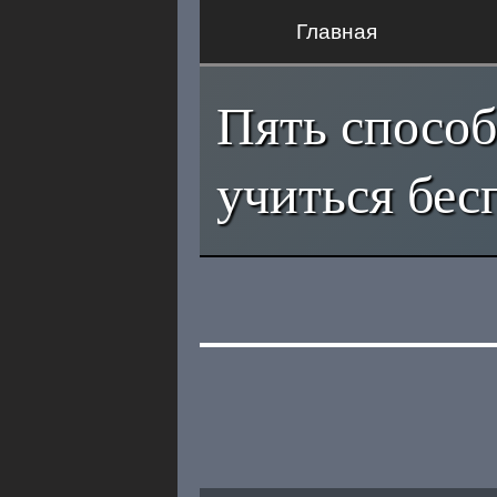
Главная
Пять способ
учиться бес