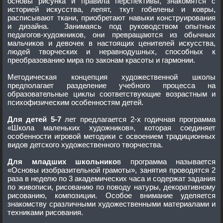
основы рисунка и правила перспективы, знакомятся с
историей искусства, лепят, ткут гобелены и ковры,
расписывают ткани, приобретают навыки конструирования
и дизайна. Занимаясь под руководством опытных
педагогов-художников, они превращаются из обычных
мальчиков и девочек в настоящих ценителей искусства,
людей творческих и неравнодушных, способных к
преобразованию мира по законам красоты и гармонии.
Методическая концепция художественной школы
предполагает разделение учебного процесса на
образовательные циклы соответствующие возрастным и
психофизическим особенностям детей.
Для детей 5-7
лет предлагается 2-х годичная программа
«Школа маленьких художников», которая соединяет
особенности игровой методики с освоением традиционных
видов детского художественного творчества.
Для младших школьнико
в программа называется
«Основы изобразительной грамоты», занятия проводятся 2
раза в неделю по 3 академических часа и содержат задания
по живописи, рисованию по поводу натуры, декоративному
рисованию, композиции. Особое внимание уделяется
знакомству сразличными художественными материалами и
техниками рисования.