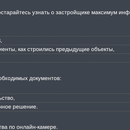
остарайтесь узнать о застройщике максимум ин
,
лиенты, как строились предыдущие объекты,
обходимых документов:
ьство,
чное решение.
тва по онлайн-камере.