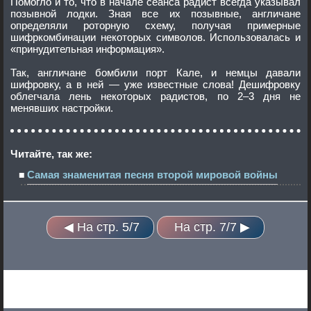
Помогло и то, что в начале сеанса радист всегда указывал
позывной лодки. Зная все их позывные, англичане
определяли роторную схему, получая примерные
шифркомбинации некоторых символов. Использовалась и
«принудительная информация».
Так, англичане бомбили порт Кале, и немцы давали
шифровку, а в ней — уже известные слова! Дешифровку
облегчала лень некоторых радистов, по 2–3 дня не
менявших настройки.
Читайте, так же:
Самая знаменитая песня второй мировой войны
◀ На стр. 5/7
На стр. 7/7 ▶