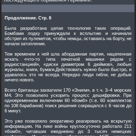
Продолжение. Стр. 6
Была разработана целая технология таких операций.
Бомбами лодку принуждали к всплытию и начинали
обстрел из пулеметов, чтобы немцы, оставаясь на борту, не
начали затопление.
Тем временем к ней шла абордажная партия, нацеленная
искать «что-то типа печатной машинки рядом с
радиостанцией», «диски диаметром 6 дюймов», любые
журналы, книги, бумаги.Действовать нужно было быстро, и
удавалось это не всегда. Нередко люди гибли, не добыв
ничего нового.
Всего британцы захватили 170 «Энигм», в т. ч. 3–4 морских
М4. Это позволило ускорить процесс дешифровки. При
одновременном включении 60 «бомб» (т. е. 60 комплектов
по 108 барабанов) поиск решения сокращался с 6 часов до
6 минут.
Это уже позволяло оперативно реагировать на вскрытую
информацию. На пике войны круглосуточно работало 211
«бомб», читавших ежедневно до 3 тысяч немецких