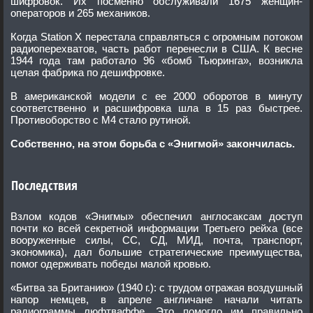
шифровок. Их посменно обслуживали 1675 женщин-
операторов и 265 механиков.
Когда Station X перестала справляться с огромным потоком
радиоперехватов, часть работ перенесли в США. К весне
1944 года там работало 96 «бомб Тьюринга», возникла
целая фабрика по дешифровке.
В американской модели с ее 2000 оборотов в минуту
соответственно и расшифровка шла в 15 раз быстрее.
Противоборство с М4 стало рутиной.
Собственно, на этом борьба с «Энигмой» закончилась.
Последствия
Взлом кодов «Энигмы» обеспечил англосаксам доступ
почти ко всей секретной информации Третьего рейха (все
вооруженные силы, СС, СД, МИД, почта, транспорт,
экономика), дал большие стратегические преимущества,
помог одерживать победы малой кровью.
«Битва за Британию» (1940 г.): с трудом отражая воздушный
напор немцев, в апреле англичане начали читать
радиограммы люфтваффе. Это помогло им правильно