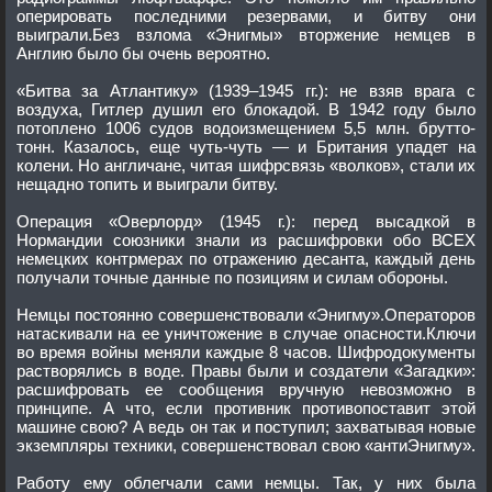
оперировать последними резервами, и битву они
выиграли.Без взлома «Энигмы» вторжение немцев в
Англию было бы очень вероятно.
«Битва за Атлантику» (1939–1945 гг.): не взяв врага с
воздуха, Гитлер душил его блокадой. В 1942 году было
потоплено 1006 судов водоизмещением 5,5 млн. брутто-
тонн. Казалось, еще чуть-чуть — и Британия упадет на
колени. Но англичане, читая шифрсвязь «волков», стали их
нещадно топить и выиграли битву.
Операция «Оверлорд» (1945 г.): перед высадкой в
Нормандии союзники знали из расшифровки обо ВСЕХ
немецких контрмерах по отражению десанта, каждый день
получали точные данные по позициям и силам обороны.
Немцы постоянно совершенствовали «Энигму».Операторов
натаскивали на ее уничтожение в случае опасности.Ключи
во время войны меняли каждые 8 часов. Шифродокументы
растворялись в воде. Правы были и создатели «Загадки»:
расшифровать ее сообщения вручную невозможно в
принципе. А что, если противник противопоставит этой
машине свою? А ведь он так и поступил; захватывая новые
экземпляры техники, совершенствовал свою «антиЭнигму».
Работу ему облегчали сами немцы. Так, у них была