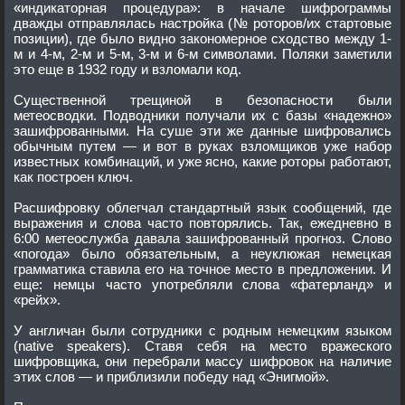
«индикаторная процедура»: в начале шифрограммы
дважды отправлялась настройка (№ роторов/их стартовые
позиции), где было видно закономерное сходство между 1-
м и 4-м, 2-м и 5-м, 3-м и 6-м символами. Поляки заметили
это еще в 1932 году и взломали код.
Существенной трещиной в безопасности были
метеосводки. Подводники получали их с базы «надежно»
зашифрованными. На суше эти же данные шифровались
обычным путем — и вот в руках взломщиков уже набор
известных комбинаций, и уже ясно, какие роторы работают,
как построен ключ.
Расшифровку облегчал стандартный язык сообщений, где
выражения и слова часто повторялись. Так, ежедневно в
6:00 метеослужба давала зашифрованный прогноз. Слово
«погода» было обязательным, а неуклюжая немецкая
грамматика ставила его на точное место в предложении. И
еще: немцы часто употребляли слова «фатерланд» и
«рейх».
У англичан были сотрудники с родным немецким языком
(native speakers). Ставя себя на место вражеского
шифровщика, они перебрали массу шифровок на наличие
этих слов — и приблизили победу над «Энигмой».