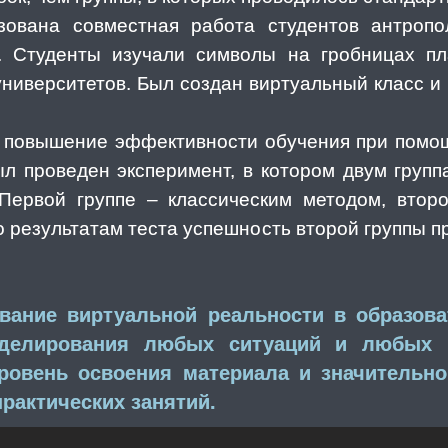
ована совместная работа студентов антропо
. Студенты изучали символы на гробницах пл
университетов. Был создан виртуальный класс и
и повышение эффективности обучения при помощ
л проведен эксперимент, в котором двум груп
Первой группе – классическим методом, вто
о результатам теста успешность второй группы п
вание виртуальной реальности в образов
оделирования любых ситуаций и любых п
ровень освоения материала и значительн
практических занятий.