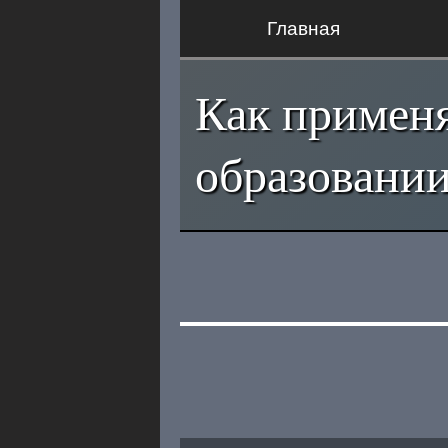
Главная
Как примен
образован