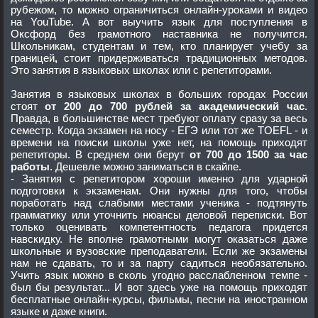
рубежом, то можно ограничиться онлайн-уроками и видео
на YouTube. А вот выучить язык для поступления в
Оксфорд без грамотного наставника не получится.
Школьникам, студентам и тем, кто планирует учебу за
границей
,
стоит придерживаться традиционных методов.
Это занятия в языковых школах или с репетиторами.
Занятия в языковых школах в больших городах России
стоят
от 200 до 700 рублей за академический час
.
Правда, в большинстве мест требуют оплату сразу за весь
семестр. Когда экзамен на носу - ЕГЭ или тот же TOEFL - и
времени на поиски школы уже нет, на помощь приходят
репетиторы. В среднем они берут
от 700 до 1500 за час
работы
. Дешевле можно заниматься в скайпе.
- Занятия с репетитором хороши именно для ударной
подготовки к экзаменам. Они нужны для того, чтобы
поработать над слабыми местами ученика - подтянуть
грамматику или уточнить нюансы деловой переписки. Вот
только оценивать компетентность педагога придется
навскидку. Не вполне грамотными могут оказаться даже
школьные и вузовские преподаватели. Если же экзамены
нам не сдавать, то и за парту садиться необязательно.
Учить язык можно в сколь угодно расслабленном темпе -
был бы результат... И вот здесь уже на помощь приходят
бесплатные онлайн-курсы, фильмы, песни на иностранном
языке и даже книги.