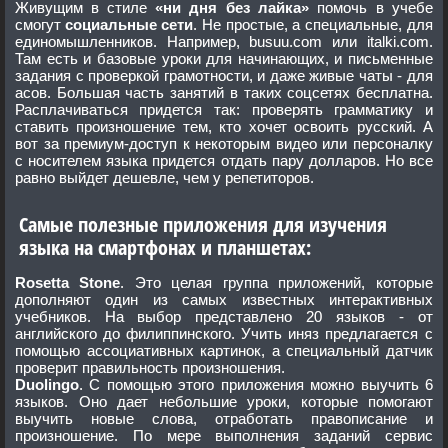
Живущим в стиле
«ни дня без лайка»
помочь в учебе
смогут
социальные сети
. Не простые, а специальные, для
единомышленников. Например, busuu.com или italki.com.
Там есть и базовые уроки для начинающих, и письменные
задания с проверкой грамотности, и даже живые чаты - для
асов. Большая часть занятий в таких соцсетях бесплатна.
Расплачиваться придется так: проверять грамматику и
ставить произношение тем, кто хочет освоить русский. А
вот за премиум-доступ к некоторым видео или персоналку
с носителем языка придется отдать пару долларов. Но все
равно выйдет дешевле, чем у репетиторов.
Самые полезные приложения для изучения
языка на смартфонах и планшетах:
Rosetta Stone
. Это целая группа приложений, которые
дополняют один из самых известных интерактивных
учебников. На выбор представлено 20 языков - от
английского до филиппинского. Учить иняз предлагается с
помощью ассоциативных картинок, а специальный датчик
проверит правильность произношения.
Duolingo
. С помощью этого приложения можно выучить 6
языков. Оно дает небольшие уроки, которые помогают
выучить новые слова, отработать правописание и
произношение. По мере выполнения заданий сервис