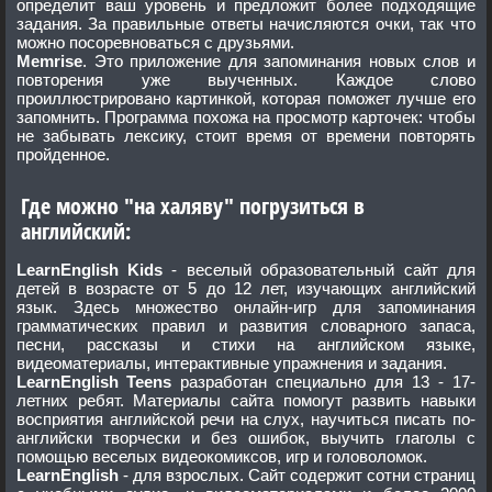
определит ваш уровень и предложит более подходящие
задания. За правильные ответы начисляются очки, так что
можно посоревноваться с друзьями.
Memrise
. Это приложение для запоминания новых слов и
повторения уже выученных. Каждое слово
проиллюстрировано картинкой, которая поможет лучше его
запомнить. Программа похожа на просмотр карточек: чтобы
не забывать лексику, стоит время от времени повторять
пройденное.
Где можно "на халяву" погрузиться в
английский:
LearnEnglish Kids
- веселый образовательный сайт для
детей в возрасте от 5 до 12 лет, изучающих английский
язык. Здесь множество онлайн-игр для запоминания
грамматических правил и развития словарного запаса,
песни, рассказы и стихи на английском языке,
видеоматериалы, интерактивные упражнения и задания.
LearnEnglish
Teens
разработан специально для 13 - 17-
летних ребят. Материалы сайта помогут развить навыки
восприятия английской речи на слух, научиться писать по-
английски творчески и без ошибок, выучить глаголы с
помощью веселых видеокомиксов, игр и головоломок.
LearnEnglish
- для взрослых. Сайт содержит сотни страниц