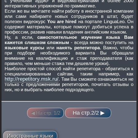
с учебными аудио- и видеоматериалами и более 2000
интерактивных упражнений по грамматике.
Если же вы мечтаете найти работу в иностранной компании
или сами набираете новых сотрудников в штат, будет
полезен видеокурс
You are hired
на портале LinguaLeo. Он
содержит материалы, которые помогут добиться успеха в
профессии, развив навыки владения английским языком.
Ну, а если,
самостоятельное изучение языка Вам
кажется слишком сложным
- всегда можно поступить на
языковые курсы
или
нанять репети
тора
. Важно, чтобы
при подборе необходимого варианта Вы обращали
внимание на квалификацию и стаж преподавателя (как
правило, чем меньше стажа тем дешевле уроки).
Наиболее простой способ найти репетитора - обратиться к
специализированным сайтам, таким например, как
http://repetitory.msk.ru/
. Там Вы сможете ознакомиться не
только с предложениями репетиторов, почитать отзывы о
них, но и выбрать наиболее подходящего.
На стр.2/2 ▶
◀ На стр. 1/2
Иностранные языки