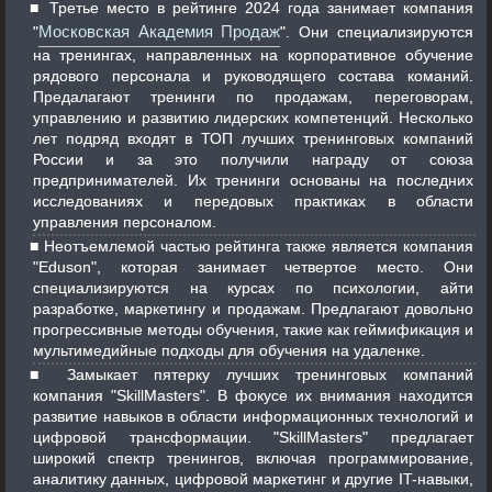
Третье место в рейтинге 2024 года занимает компания
Московская Академия Продаж
"
". Они специализируются
на тренингах, направленных на корпоративное обучение
рядового персонала и руководящего состава команий.
Предалагают тренинги по продажам, переговорам,
управлению и развитию лидерских компетенций. Несколько
лет подряд входят в ТОП лучших тренинговых компаний
России и за это получили награду от союза
предпринимателей. Их тренинги основаны на последних
исследованиях и передовых практиках в области
управления персоналом.
Неотъемлемой частью рейтинга также является компания
"Eduson", которая занимает четвертое место. Они
специализируются на курсах по психологии, айти
разработке, маркетингу и продажам. Предлагают довольно
прогрессивные методы обучения, такие как геймификация и
мультимедийные подходы для обучения на удаленке.
Замыкает пятерку лучших тренинговых компаний
компания "SkillMasters". В фокусе их внимания находится
развитие навыков в области информационных технологий и
цифровой трансформации. "SkillMasters" предлагает
широкий спектр тренингов, включая программирование,
аналитику данных, цифровой маркетинг и другие IT-навыки,