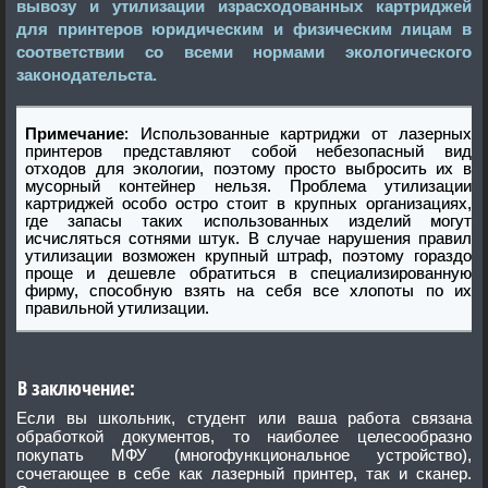
вывозу и утилизации израсходованных картриджей
для принтеров юридическим и физическим лицам в
соответствии со всеми нормами экологического
законодательста.
Примечание
: Использованные картриджи от лазерных
принтеров представляют собой небезопасный вид
отходов для экологии, поэтому просто выбросить их в
мусорный контейнер нельзя. Проблема утилизации
картриджей особо остро стоит в крупных организациях,
где запасы таких использованных изделий могут
исчисляться сотнями штук. В случае нарушения правил
утилизации возможен крупный штраф, поэтому гораздо
проще и дешевле обратиться в специализированную
фирму, способную взять на себя все хлопоты по их
правильной утилизации.
В заключение:
Если вы школьник, студент или ваша работа связана
обработкой документов, то наиболее целесообразно
покупать МФУ (многофункциональное устройство),
сочетающее в себе как лазерный принтер, так и сканер.