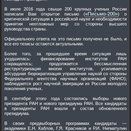
В июле 2016 года свыше 200 крупных ученых России
«Письмо-200»
написали Вам открытое письмо (
) о
критической ситуации в российской науке и необходимости
принятия неотложных мер со стороны высшего
руководства страны.
Официального ответа на это письмо получено не было, и
все его тезисы остаются актуальными.
Более того, за прошедшее время ситуация лишь
ухудшилась: финансирование институтов РАН
сокращалось; продолжается бессмысленная
реструктуризация многих институтов, усиливается
абсурдная бюрократизация управления наукой со стороны
Федерального агентства научных организаций (ФАНО);
наблюдается рост научной эмиграции из России молодого
поколения ученых.
В сентябре этого года состоялись выборы нового
президента РАН и нового президиума РАН. Все кандидаты
в президенты РАН вошли в состав обновленного
президиума.
В своих предвыборных программах кандидаты —
академики Е.Н. Каблов, Г.Я. Красников и Р.И. Нигматулин