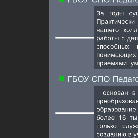
За годы сущ
Практически
нашего колл
работы с дет
способных 
понимающих 
приемами, ум
ГБОУ СПО Педаго
- основан в
преобразова
образование 
более 16 ты
только служ
созданию в у