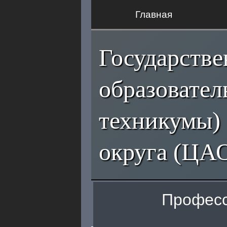
Главная
Государств
образовател
техникумы)
округа (ЦА
Професс