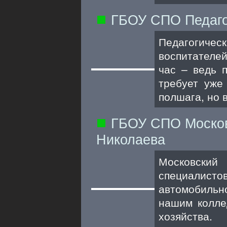
ГБОУ СПО Педаго
Педагогиче
воспитателей
час – ведь 
требует уже
полшага, но 
ГБОУ СПО Москов
Николаева
Московский
специалист
автомобиль
нашим колле
хозяйства.