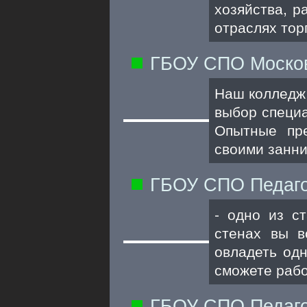
хозяйства, 
отраслях тор
ГБОУ СПО Москов
Наш колледж
выбор специ
Опытные пре
своими занни
ГБОУ СПО Педагог
- одно из с
стенах вы в
овладеть од
сможете рабо
ГБОУ СПО Педаго