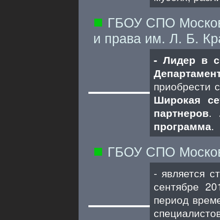
ГБОУ СПО Московс
и права им. Л. Б. К
- Лидер в с
Департамен
приобрести с
Широкая се
партнеров
.
программа
.
ГБОУ СПО Москов
- является 
сентябре 20
период време
специалист