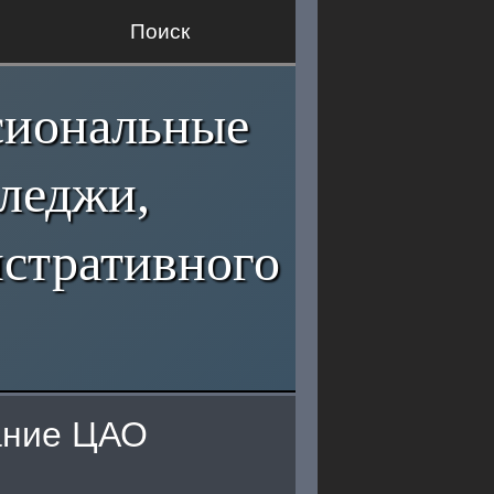
Поиск
сиональные
лледжи,
стративного
ание ЦАО