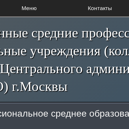
Меню
Контакты
енные средние профес
ьные учреждения (ко
 Центрального админи
О) г.Москвы
иональное среднее образов