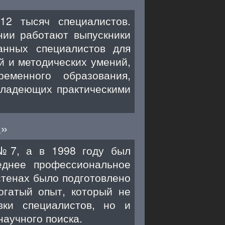
12 тысяч специалистов.
нии работают выпускники
анных специалистов для
й и методических умений,
менного образования,
владеющих практическими
а»
 №7, а в 1998 году был
еднее профессиональное
стенах было подготовлено
огатый опыт, который не
вки специалистов, но и
аучного поиска.