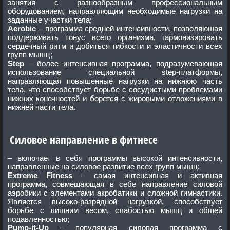
занятия с разнообразным профессиональным
оборудованием, направляющим необходимые нагрузки на
заданные участки тела;
Aerobic
– программа средней интенсивности, позволяющая
поддерживать тонус всего организма, гармонизировать
сердечный ритм и добиться гибкости и эластичности всех
групп мышц;
Step
– более интенсивная программа, подразумевающая
использование специальной step-платформы,
направляющая повышенные нагрузки на нижнюю часть
тела, что способствует борьбе с сосудистыми проблемами
нижних конечностей и борется с жировыми отложениями в
нижней части тела.
Силовое направление в фитнесе
– включает в себя программы высокой интенсивности,
направленные на силовое развитие всех групп мышц:
Extreme Fitness
– самая интенсивная и активная
программа, совмещающая в себе направление силовой
аэробики с элементами акробатики и сложной гимнастики.
Является высоко-разрядной нагрузкой, способствует
борьбе с лишним весом, слабостью мышц и общей
подавленностью;
Pump-it-Up
– популярная силовая программа с