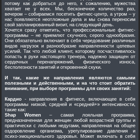
потому как добраться до него, к сожалению, мужества
хватает не у всех. Мы, бесконечное количество раз,
вечером – собираемся посетить фитнес-центр, а утром – у
нас появляются неотложные дела и мы снова переносим
свой запланированный визит, на следующий день.
Хочется сразу отметить, что профессиональные фитнес-
программы – не приемлют скучного, серого однообразия.
Они обязательно включают в себя чередование различных
видов нагрузок и разнообразие направленности целевых
усилий. Так что любой клиент, которому посчастливилось
попасть в руки настоящего тренера, надежно защищен от
сердечных перенапряжений, физического износа,
бесполезности занятий и откровенной скуки.
И так, какие же направления являются самыми
полезными и действенными, и на что стоит обратить
внимание, при выборе программы для своих занятий:
Кардио
- направления в фитнесе, включающее в себя
программы низкой, средней и «средней+» интенсивности,
такие как:
Shap Women
– самая лояльная программа,
предназначенная для женщин любой возрастной группы и
практически с любыми недугами, направленная на общее
оздоровление организма, урегулирование давления и
психо-эмоционального здоровья. Может включать в себя