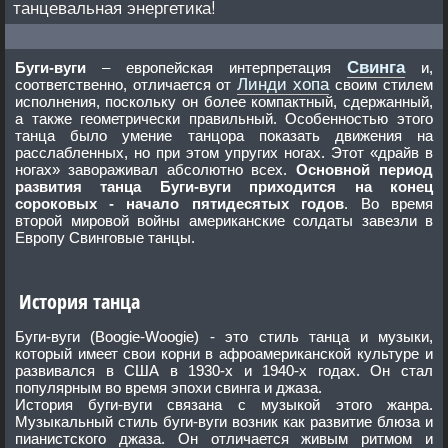
танцевальная энергетика!
Свинга
Буги-вуги
– европейская интерпретация
и,
Линди хопа
соответственно, отличается от
своим стилем
исполнения, поскольку он более компактный, сдержанный,
а также геометрически правильный. Особенностью этого
танца было умение танцора показать движения на
расслабленных, но при этом упругих ногах. Этот «драйв в
ногах» завораживал абсолютно всех.
Основной период
развития танца Буги-вуги приходится на конец
сороковых - начало пятидесятых годов
. Во время
второй мировой войны американские солдаты завезли в
Европу Свинговые танцы.
История танца
Буги-вуги (Boogie-Woogie) - это стиль танца и музыки,
который имеет свои корни в афроамериканской культуре и
развивался в США в 1930-х и 1940-х годах. Он стал
популярным во время эпохи свинга и джаза.
История буги-вуги связана с музыкой этого жанра.
Музыкальный стиль буги-вуги возник как развитие блюза и
пианистского джаза. Он отличается живым ритмом и