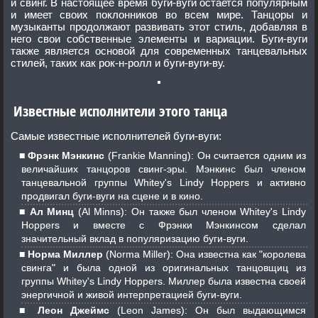
и свинг. В настоящее время буги-вуги остается популярным
и имеет своих поклонников во всем мире. Танцоры и
музыканты продолжают развивать этот стиль, добавляя в
него свои собственные элементы и вариации. Буги-вуги
также является основой для современных танцевальных
стилей, таких как рок-н-ролл и буги-вуги-ву.
Известные исполнители этого танца
Самые известные исполнителей буги-вуги:
Фрэнк Мэнкинс
(Frankie Manning): Он считается одним из
величайших танцоров свинг-эры. Мэнкинс был членом
танцевальной группы Whitey's Lindy Hoppers и активно
продвигал буги-вуги на сцене и в кино.
Ал Минц
(Al Minns): Он также был членом Whitey's Lindy
Hoppers и вместе с Фрэнки Мэнкинсом сделал
значительный вклад в популяризацию буги-вуги.
Норма Миллер
(Norma Miller): Она известна как "королева
свинга" и была одной из оригинальных танцовщиц из
группы Whitey's Lindy Hoppers. Миллер была известна своей
энергичной и живой интерпретацией буги-вуги.
Леон Джеймс
(Leon James): Он был выдающимся