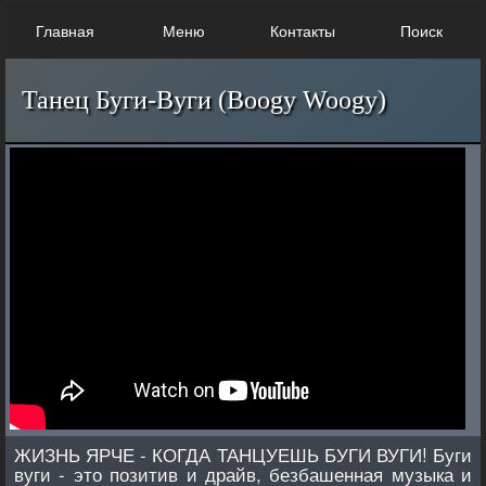
Главная
Меню
Контакты
Поиск
Танец Буги-Вуги (Boogy Woogy)
ЖИЗНЬ ЯРЧЕ - КОГДА ТАНЦУЕШЬ БУГИ ВУГИ! Буги
вуги - это позитив и драйв, безбашенная музыка и