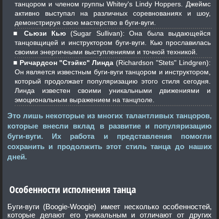
танцором и членом группы Whitey's Lindy Hoppers. Джеймс
активно выступал на различных соревнованиях и шоу,
демонстрируя свою мастерство в буги-вуги.
Сьюзи Кью
(Sugar Sullivan): Она была выдающейся
танцовщицей и инструктором буги-вуги. Кью прославилась
своими энергичными выступлениями и точной техникой.
Ричардсон "Стэйкс" Линда
(Richardson "Stets" Lindgren):
Он является известным буги-вуги танцором и инструктором,
который продолжает популяризацию этого стиля сегодня.
Линда известен своими уникальными движениями и
эмоциональным выражением на танцполе.
Это лишь некоторые из многих талантливых танцоров,
которые внесли вклад в развитие и популяризацию
буги-вуги. Их работа и представления помогли
сохранить и продолжить этот стиль танца до наших
дней.
Особенности исполнения танца
Буги-вуги (Boogie-Woogie) имеет несколько особенностей,
которые делают его уникальным и отличают от других