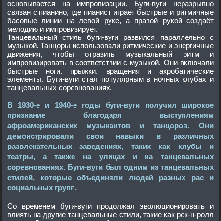
основывается на импровизации. Буги-вуги неразрывно
связан с пианино, где пианист играет быстрые и ритмичные
басовые линии на левой руке, а правой рукой создаёт
мелодию и импровизирует.
Танцевальный стиль буги-вуги развился параллельно с
музыкой. Танцоры использовали ритмические и энергичные
движения, чтобы отразить музыкальный ритм и
импровизировать в соответствии с музыкой. Они включали
быстрые ноги, прыжки, вращения и акробатические
элементы. Буги-вуги стал популярным в ночных клубах и
танцевальных соревнованиях.
В 1930-е и 1940-е годы буги-вуги получил широкое
признание благодаря выступлениям
афроамериканских музыкантов и танцоров. Они
демонстрировали свои навыки в различных
развлекательных заведениях, таких как клубы и
театры, а также на улицах и на танцевальных
соревнованиях. Буги-вуги был одним из танцевальных
стилей, которые объединяли людей разных рас и
социальных групп.
Со временем буги-вуги продолжал эволюционировать и
влиять на другие танцевальные стили, такие как рок-н-ролл