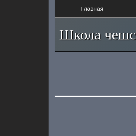
Главная
Школа чешс