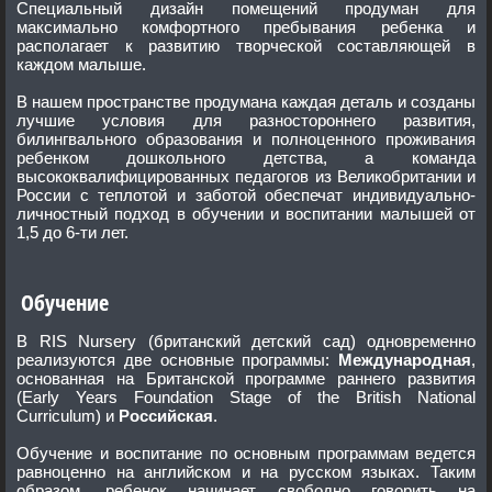
Специальный дизайн помещений продуман для
максимально комфортного пребывания ребенка и
располагает к развитию творческой составляющей в
каждом малыше.
В нашем пространстве продумана каждая деталь и созданы
лучшие условия для разностороннего развития,
билингвального образования и полноценного проживания
ребенком дошкольного детства, а команда
высококвалифицированных педагогов из Великобритании и
России с теплотой и заботой обеспечат индивидуально-
личностный подход в обучении и воспитании малышей от
1,5 до 6-ти лет.
Обучение
В RIS Nursery (британский детский сад) одновременно
реализуются две основные программы:
Международная
,
основанная на Британской программе раннего развития
(Early Years Foundation Stage of the British National
Curriculum) и
Российская
.
Обучение и воспитание по основным программам ведется
равноценно на английском и на русском языках. Таким
образом, ребенок начинает свободно говорить на