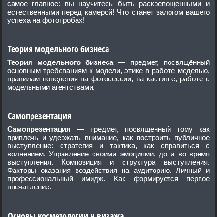
самое главное: вы научитесь быть раскрепощенными и
естественными перед камерой! Что станет залогом вашего
успеха на фотопробах!
Теория модельного бизнеса
Теория модельного бизнеса
— предмет, посвящённый
основным требованиям к модели, этике в работе моделью,
правилам поведения на фотосессии, на кастинге, работе с
модельными агентствами.
Самопрезентация
Самопрезентация
— предмет, посвященный тому как
привлечь и удержать внимание, как построить публичное
выступление: стратегия и тактика, как справиться с
волнением. Управление своими эмоциями, до и во время
выступления. Композиция и структура выступления.
Факторы оказания воздействия на аудиторию. Личный и
профессиональный имидж. Как формируется первое
впечатление.
Основы косметологии и визажа