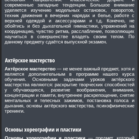
современные западные тенденции. Большое внимание
уделяется изучению модельных остановок, поворотов,
техник движения в вечерних нарядах и белье, работе с
верхней одеждой и аксессуарами и т.д. Конечно, не
обойтись и без дыхательной гимнастики, упражнений на
координацию, чувство ритма, расслабление, позволяющих
научиться в совершенстве владеть своим телом. По
данному предмету сдаётся выпускной экзамен.
Актёрское мастерство
Актёрское мастерство
— не менее важный предмет, хотя и
является дополнительным в программе нашего курса
обучения. Основными задачами уроков актёрского
мастерства являются: раскрытие творческих способностей
у обучающихся, развитие воображения, внимания,
концентрации и памяти, внутреннее раскрепощение, снятие
ментальных и телесных зажимов, постановка голоса и
дыхания, основы актёрского мастерства, психофизические
тренинги.
Основы хореографии и пластики
Основы хореографии и пластики
— предмет, который