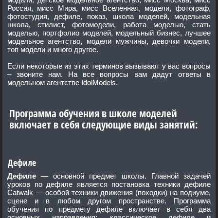
Россия, мисс Мира, мисс Вселенная, модели, фотограф,
фотостудия, дефиле, показ, школа моделей, модельная
школа, стилист, фотомодели, работа моделью, стать
моделью, портфолио моделей, модельный бизнес, лучшее
модельное агентство, модели мужчины, девочки модели,
топ модели и много другое.
Если некоторые из этих терминов вызывают у вас вопросы
– звоните нам. На все вопросы вам дадут ответы в
модельном агентстве IdolModels.
Программа обучения в школе моделей
включает в себя следующие виды занятий:
Дефиле
Дефиле
— основной предмет школы. Главной задачей
уроков по дефиле является постановка техники дефиле
Catwalk — особой техники движения (походки) на подиуме,
сцене и в любом другом пространстве. Программа
обучения по предмету дефиле включает в себя два
основных направления: классическое дефиле и