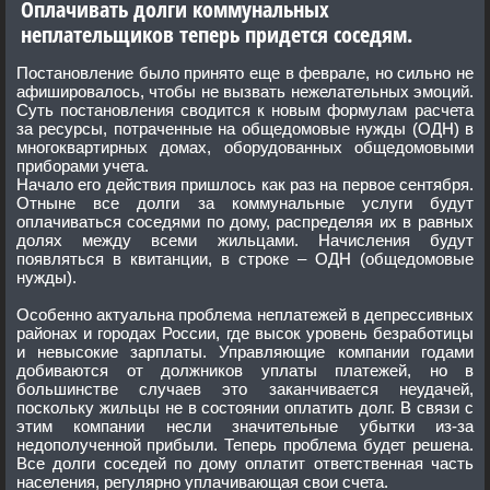
Оплачивать долги коммунальных
неплательщиков теперь придется соседям.
Постановление было принято еще в феврале, но сильно не
афишировалось, чтобы не вызвать нежелательных эмоций.
Суть постановления сводится к новым формулам расчета
за ресурсы, потраченные на общедомовые нужды (ОДН) в
многоквартирных домах, оборудованных общедомовыми
приборами учета.
Начало его действия пришлось как раз на первое сентября.
Отныне все долги за коммунальные услуги будут
оплачиваться соседями по дому, распределяя их в равных
долях между всеми жильцами. Начисления будут
появляться в квитанции, в строке – ОДН (общедомовые
нужды).
Особенно актуальна проблема неплатежей в депрессивных
районах и городах России, где высок уровень безработицы
и невысокие зарплаты. Управляющие компании годами
добиваются от должников уплаты платежей, но в
большинстве случаев это заканчивается неудачей,
поскольку жильцы не в состоянии оплатить долг. В связи с
этим компании несли значительные убытки из-за
недополученной прибыли. Теперь проблема будет решена.
Все долги соседей по дому оплатит ответственная часть
населения, регулярно уплачивающая свои счета.