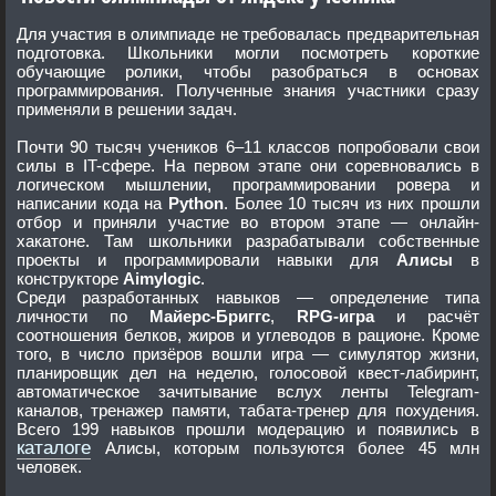
Для участия в олимпиаде не требовалась предварительная
подготовка. Школьники могли посмотреть короткие
обучающие ролики, чтобы разобраться в основах
программирования. Полученные знания участники сразу
применяли в решении задач.
Почти 90 тысяч учеников 6–11 классов попробовали свои
силы в IT-сфере. На первом этапе они соревновались в
логическом мышлении, программировании ровера и
написании кода на
Python
. Более 10 тысяч из них прошли
отбор и приняли участие во втором этапе — онлайн-
хакатоне. Там школьники разрабатывали собственные
проекты и программировали навыки для
Алисы
в
конструкторе
Aimylogic
.
Среди разработанных навыков — определение типа
личности по
Майерс-Бриггс
,
RPG-игра
и расчёт
соотношения белков, жиров и углеводов в рационе. Кроме
того, в число призёров вошли игра — симулятор жизни,
планировщик дел на неделю, голосовой квест-лабиринт,
автоматическое зачитывание вслух ленты Telegram-
каналов, тренажер памяти, табата-тренер для похудения.
Всего 199 навыков прошли модерацию и появились в
каталоге
Алисы, которым пользуются более 45 млн
человек.