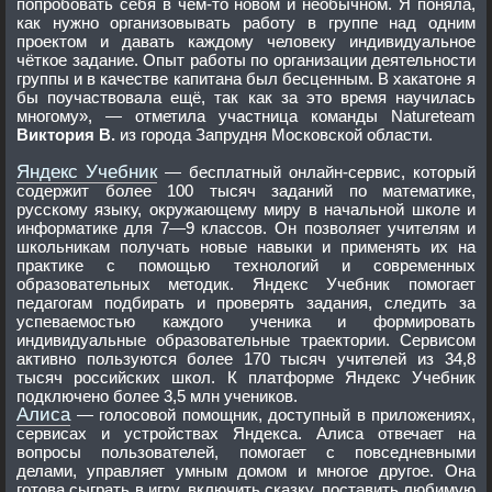
попробовать себя в чём-то новом и необычном. Я поняла,
как нужно организовывать работу в группе над одним
проектом и давать каждому человеку индивидуальное
чёткое задание. Опыт работы по организации деятельности
группы и в качестве капитана был бесценным. В хакатоне я
бы поучаствовала ещё, так как за это время научилась
многому», — отметила участница команды Natureteam
Виктория В.
из города Запрудня Московской области.
Яндекс Учебник
— бесплатный онлайн-сервис, который
содержит более 100 тысяч заданий по математике,
русскому языку, окружающему миру в начальной школе и
информатике для 7—9 классов. Он позволяет учителям и
школьникам получать новые навыки и применять их на
практике с помощью технологий и современных
образовательных методик. Яндекс Учебник помогает
педагогам подбирать и проверять задания, следить за
успеваемостью каждого ученика и формировать
индивидуальные образовательные траектории. Сервисом
активно пользуются более 170 тысяч учителей из 34,8
тысяч российских школ. К платформе Яндекс Учебник
подключено более 3,5 млн учеников.
Алиса
— голосовой помощник, доступный в приложениях,
сервисах и устройствах Яндекса. Алиса отвечает на
вопросы пользователей, помогает с повседневными
делами, управляет умным домом и многое другое. Она
готова сыграть в игру, включить сказку, поставить любимую