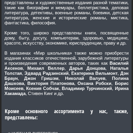
представлены и художественные издания разной тематики,
такие как биографии и мемуары, беллетристика, деловая
литература, детективы, военные романы, боевики, детская
литература, женские и исторические романы, мистика,
фантастика, философия.
Кроме того, широко представлены книги, посвященные
дому, быту, досугу, компьютерам, здоровью, медицине,
красоте, искусству, экономике, юриспруденции, праву и др.
В магазинах «Мир школьника» также можно приобрести
издания классиков отечественной, зарубежной литературы
и произведения современных авторов, таких как
Василий
Аксенов
,
Михаил Веллер
,
Дарья Донцова
,
Наталья
Толстая
,
Эдвард Радзинский
,
Екатерина Вильмонт
,
Дэн
Браун
,
Джон Гришэм
,
Николай Валуев
,
Полина
Дашкова
,
Виктория Платонова
,
Оксана Робски
,
Борис
Моисеев
,
Ксения Собчак
,
Владимир Турчинский
,
Ирина
Хакамада
, Стивен Кинг и др.
Кроме основного ассортимента у нас, также,
представлены: