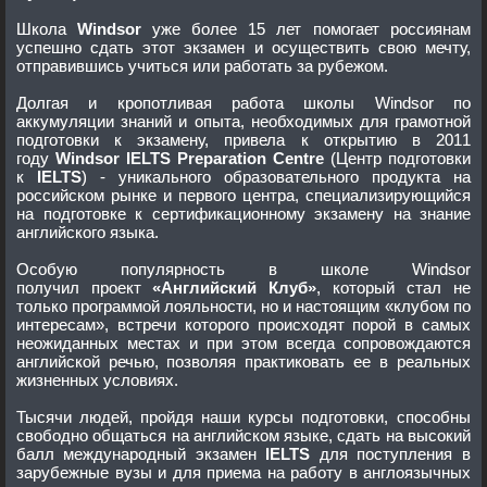
Школа
Windsor
уже более 15 лет помогает россиянам
успешно сдать этот экзамен и осуществить свою мечту,
отправившись учиться или работать за рубежом.
Долгая и кропотливая работа школы Windsor по
аккумуляции знаний и опыта, необходимых для грамотной
подготовки к экзамену, привела к открытию в 2011
году
Windsor IELTS Preparation Centre
(Центр подготовки
к
IELTS
) - уникального образовательного продукта на
российском рынке и первого центра, специализирующийся
на подготовке к сертификационному экзамену на знание
английского языка.
Особую популярность в школе Windsor
получил проект
«Английский Клуб»
, который стал не
только программой лояльности, но и настоящим «клубом по
интересам», встречи которого происходят порой в самых
неожиданных местах и при этом всегда сопровождаются
английской речью, позволяя практиковать ее в реальных
жизненных условиях.
Тысячи людей, пройдя наши курсы подготовки, способны
свободно общаться на английском языке, сдать на высокий
балл международный экзамен
IELTS
для поступления в
зарубежные вузы и для приема на работу в англоязычных