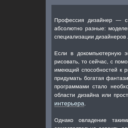
Профессия дизайнер — со
абсолютно разные: моделе
специализации дизайнеров 
Если в докомпьютерную э
рисовать, то сейчас, с по
имеющий способностей к р
придумать богатая фантаз
программами стало необх
области дизайна или прос
интерьера
.
Однако овладение таки