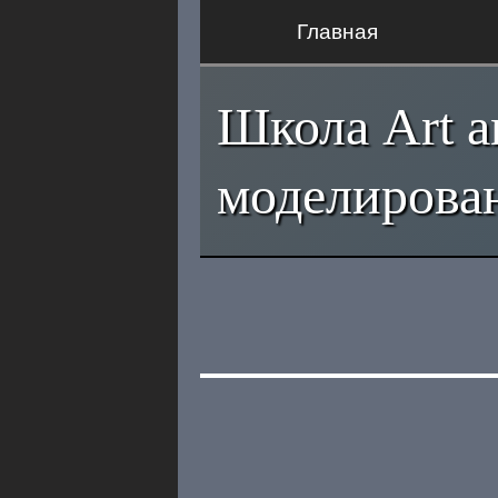
Главная
Школа Art a
моделирова