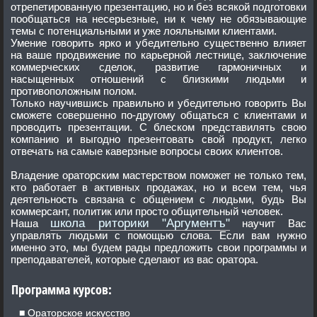
отрепетированную презентацию, но и без всякой подготовки
пообщаться на несерьезные, ни к чему не обязывающие
темы с потенциальными и уже лояльными клиентами.
Умение говорить ярко и убедительно существенно влияет
на ваше продвижение по карьерной лестнице, заключение
коммерческих сделок, развитие гармоничных и
насыщенных отношений с близкими людьми и
противоположным полом.
Только научившись правильно и убедительно говорить Вы
сможете совершенно по-другому общаться с клиентами и
проводить презентации. С блеском представилять свою
компанию и выгодно презентовать свой продукт, легко
отвечать на самые каверзные вопросы своих клиентов.
Владение ораторским мастерством поможет не только тем,
кто работает в активных продажах, но и всем тем, чья
деятельность связана с общением с людьми, будь Вы
коммерсант, политик или просто общительный человек.
школа риторики "Аргументъ"
Наша
научит Вас
управлять людьми с помощью слова. Если вам нужно
именно это, мы будем рады предложить свои программы и
преподавателей, которые сделают из вас оратора.
Программа курсов:
Ораторское искусство