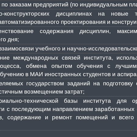
 по заказам предприятий (по индивидуальным пл
о-конструкторских дисциплинах на новые т
автоматизированного проектирования и конструи
енствование содержания дисциплин, макси
го дня;
заимосвязи учебного и научно-исследовательско
ние международных связей института, исполь
роцесса, обмена опытом обучения с лучши
обучению в МАИ иностранных студентов и аспира
деляемых государством заданий на подготовку
астичным возмещением затрат;
риально-технической базы института для о
ти с последующим направлением заработанных 
ов, содержание и ремонт помещений и всего