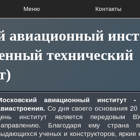
Меню
Контакты
й авиационный инст
венный технический
т)
Московский авиационный институт -
авиастроения.
Со дня своего основания 20 
день институт является передовым В
направлению. Благодаря ему страна п
выдающихся ученых и конструкторов, яркие 