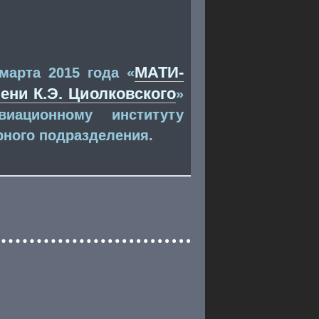
МАТИ-
арта 2015 года «
ени К.Э. Циолковского
»
иационному институту
рного подразделения.