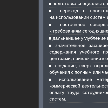
подготовка специалистов
переход в проектн
на использовании систем 
постоянное соверш
к требованиям сегодняшне
дальнейшее углубление в
значительное расшире
содержания учебного п
центрами, привлечения к 
создание, сверх опре
обучения с полным или ч
использование мате
коммерческой деятельнос
оплату труда сотрудник
систем.