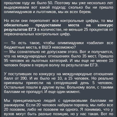
прошлом году их было 50. Поэтому мы уже несколько лет
выдерживаем вот какой подход: сколько бы ни пришло
олимпиадников и льготников, мы их всех берем.
Но если они переполнят все контрольные цифры, то
мы
обязательно предоставим места на конкурс
результатов ЕГЭ
в количестве, не меньше 25 процентов от
первоначальных контрольных цифр.
— То есть такое, чтобы олимпиадники «забили» все
бюджетные места, в ВШЭ невозможно?
— Мы сознательно не допускаем этого. Вот и получается,
что на международных отношениях было 35 мест. Пришло
95 человек из льготных категорий. И мы еще не менее 10
человек берем в первую волну по результатам ЕГЭ.
У поступивших по конкурсу на международные отношения
балл от 390. И их было не 10, а 15 человек. Но реально
оригиналы принесли на сегодняшний день 5 человек.
Остальные пошли в другие вузы. Вольному воля, с такими
баллами не пропадут. И еще один момент.
Мы принципиально людей с одинаковыми баллами не
ранжируем. Если 20 человек набрали поровну, мы либо все
20 позовем, либо не позовем ни одного. Я понимаю, что у
вузов могут быть разные позиции, но у нас такая. Вот по