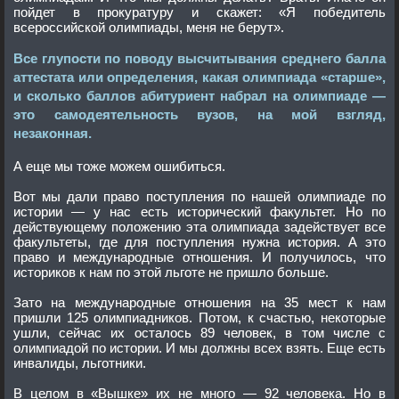
пойдет в прокуратуру и скажет: «Я победитель
всероссийской олимпиады, меня не берут».
Все глупости по поводу высчитывания среднего балла
аттестата или определения, какая олимпиада «старше»,
и сколько баллов абитуриент набрал на олимпиаде —
это самодеятельность вузов, на мой взгляд,
незаконная.
А еще мы тоже можем ошибиться.
Вот мы дали право поступления по нашей олимпиаде по
истории — у нас есть исторический факультет. Но по
действующему положению эта олимпиада задействует все
факультеты, где для поступления нужна история. А это
право и международные отношения. И получилось, что
историков к нам по этой льготе не пришло больше.
Зато на международные отношения на 35 мест к нам
пришли 125 олимпиадников. Потом, к счастью, некоторые
ушли, сейчас их осталось 89 человек, в том числе с
олимпиадой по истории. И мы должны всех взять. Еще есть
инвалиды, льготники.
В целом в «Вышке» их не много — 92 человека. Но в