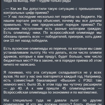
тогда на выход. Нет – будем только рады
. — Как же Вы допустили такую ситуацию с превышением
контрольных цифр приема?
— У нас последние несколько лет перебор на бюджете. На
нашем портале ректор объясняет, почему мы все делаем
правильно. Что нам предписывает порядок приема? По
условиям поступления есть разные категории граждан.
Есть олимпиад- ники. По всероссийской олимпиаде мы
обязаны принять всех — победителей, призеров, хоть даже
они 10 лет назад победили.
Есть вузовские олимпиады из перечня, по которым мы сами
устанавливаем льготу. Но что делать, если число олимпи
адников, которые к вам придут, будет больше, чем число
бюджетных мест? Ни в законе, ни в порядке приема об этом
ничего не написано.
Я понимаю, что эта ситуация складывается не у всех
вузов. Но вот у нас она повторяется каждый год. Например,
есть совместный бакалавриат «Вышки» с РЭШ: там
немного мест, было 35, в этом году мы чуточку расширили
— до 40. А к ним пришли 45 олимпиадников —
Всероссийская олимпиада по экономике и по математике.
Мы специально туда не давали льгот по другим
олимпиадам. И что мы должны делать? Брать. Иначе он