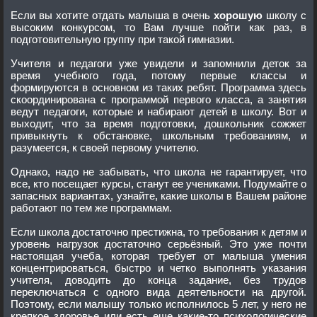
Если вы хотите отдать малыша в очень
хорошую
школу с
высоким конкурсом, то Вам лучше пойти как раз, в
подготовительную группу при такой гимназии.
Учителя и педагоги уже увидели и запомнили деток за
время учебного года, потому первые классы и
формируются в основном из таких ребят. Программа здесь
скоординирована с программой первого класса, а занятия
ведут педагоги, которые и набирают детей в школу. Вот и
выходит, что за время подготовки, дошкольник сожжет
привыкнуть к обстановке, школьным требованиям, и
разумеется, к своей первому учителю.
Однако, надо не забывать, что школа не гарантирует, что
все, кто посещает курсы, станут ее учениками. Подумайте о
запасных вариантах, узнайте, какие школы в Вашем районе
работают по тем же программам.
Если школа достаточно престижна, то требования к детям и
уровень нагрузок достаточно серьёзный. Это уже почти
настоящая учеба, которая требует от малыша умения
концентрироваться, быстро и четко выполнять указания
учителя, доводить до конца задание, без трудов
переключаться с одного вида деятельности на другой.
Поэтому, если малышу только исполнилось 5 лет, у него не
крепкое здоровье или есть еще какие-то психологические