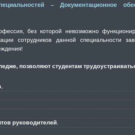
ециальностей – Документационное обе
офессия, без которой невозможно функциони
кации сотрудников данной специальности зав
еждения!
ледже, позволяют студентам трудоустраивать
в
,
нтов руководителей
.