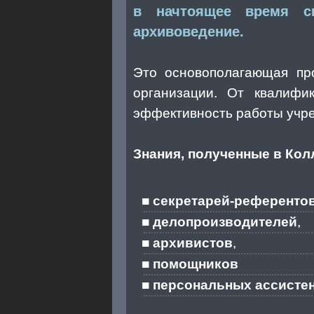
в начтоящее время сп
архивоведение.
Это основополагающая пр
организации. От квалифи
эффективность работы учр
Знания, полученные в Кол
секретарей-референто
делопроизводителей
,
архивистов
,
помощников
персональных ассисте