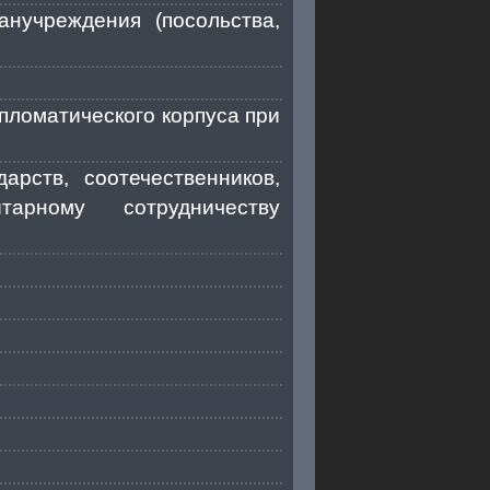
нучреждения (посольства,
пломатического корпуса при
рств, соотечественников,
рному сотрудничеству