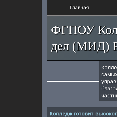
Главная
ФГПОУ Колл
дел (МИД) 
Колл
самых
управ
благо
частн
Колледж готовит высоко