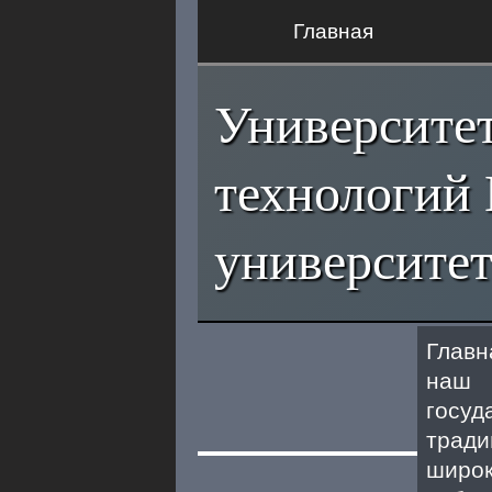
Главная
Университе
технологий 
университет
Главн
наш 
госуд
тради
широк