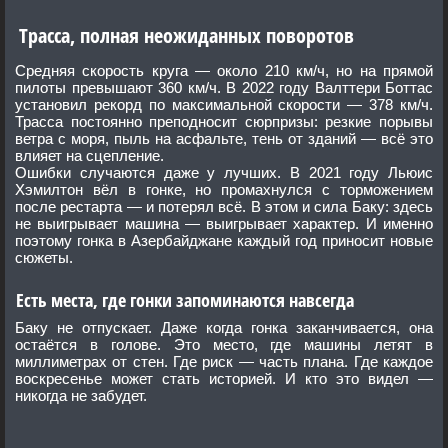
Трасса, полная неожиданных поворотов
Средняя скорость круга — около 210 км/ч, но на прямой
пилоты превышают 360 км/ч. В 2022 году Валттери Боттас
установил рекорд по максимальной скорости — 378 км/ч.
Трасса постоянно преподносит сюрпризы: резкие порывы
ветра с моря, пыль на асфальте, тень от зданий — всё это
влияет на сцепление.
Ошибки случаются даже у лучших. В 2021 году Льюис
Хэмилтон вёл в гонке, но промахнулся с торможением
после рестарта — и потерял всё. В этом и сила Баку: здесь
не выигрывает машина — выигрывает характер. И именно
поэтому гонка в Азербайджане каждый год приносит новые
сюжеты.
Есть места, где гонки запоминаются навсегда
Баку не отпускает. Даже когда гонка заканчивается, она
остаётся в голове. Это место, где машины летят в
миллиметрах от стен. Где риск — часть плана. Где каждое
воскресенье может стать историей. И кто это видел —
никогда не забудет.