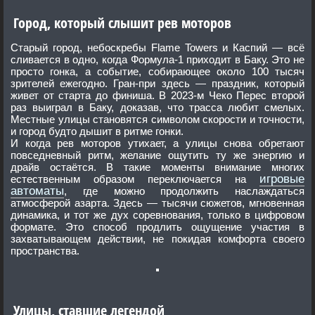
Город, который слышит рев моторов
Старый город, небоскребы Flame Towers и Каспий — всё
сливается в одно, когда Формула-1 приходит в Баку. Это не
просто гонка, а событие, собирающее около 100 тысяч
зрителей ежегодно. Гран-при здесь — праздник, который
живет от старта до финиша. В 2023-м Чеко Перес второй
раз выиграл в Баку, доказав, что трасса любит смелых.
Местные улицы становятся символом скорости и точности,
и город будто дышит в ритме гонки.
И когда рев моторов утихает, а улицы снова обретают
повседневный ритм, желание ощутить ту же энергию и
драйв остаётся. В такие моменты внимание многих
игровые
естественным образом переключается на
автоматы
, где можно продолжить наслаждаться
атмосферой азарта. Здесь — тысячи сюжетов, мгновенная
динамика, и тот же дух соревнования, только в цифровом
формате. Это способ продлить ощущение участия в
захватывающем действии, не покидая комфорта своего
пространства.
Улицы, ставшие легендой