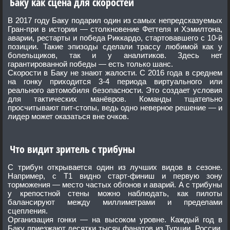
Баку как сцена для скоростей
В 2017 году Баку подарил один из самых непредсказуемых
Гран-при в истории — столкновение Феттеля и Хэмилтона,
аварии, рестарты и победа Риккардо, стартовавшего с 10-й
позиции. Такие эпизоды сделали трассу любимой как у
болельщиков, так и у аналитиков. Здесь нет
гарантированной победы — есть только шанс.
Скорости в Баку не знают жалости. С 2016 года в среднем
на гонку приходится 3-4 периода виртуального или
реального автомобиля безопасности. Это создает условия
для тактических манёвров. Команды тщательно
просчитывают пит-стопы, ведь одно неверное решение — и
лидер может оказаться вне очков.
Что видит зритель с трибуны
С трибун открывается один из лучших видов в сезоне.
Например, с T1 видно старт-финиш и первую зону
торможения — место частых обгонов и аварий. А с трибуны
у крепостной стены можно наблюдать, как пилоты
балансируют между миллиметрами и пределами
сцепления.
Организация гонки — на высоком уровне. Каждый год в
Баку приезжают десятки тысяч фанатов из Турции, России,