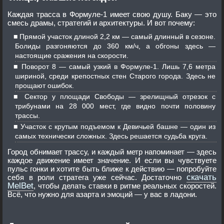
Каждая трасса в Формуле-1 имеет свою душу. Баку — это
смесь драмы, стратегий и архитектуры. И вот почему:
Прямой участок длиной 2,2 км — самый длинный в сезоне.
Болиды разгоняются до 360 км/ч, а обгоны здесь —
настоящие сражения на скорости.
Поворот 8 — самый узкий в Формуле-1. Лишь 7,6 метра
шириной, среди крепостных стен Старого города. Здесь не
прощают ошибок.
Сектор у площади Свободы — зрелищный отрезок с
трибунами на 28 000 мест, где видно почти половину
трассы.
Участок с крутым подъемом к Девичьей башне — один из
самых технически сложных. Здесь решается судьба круга.
Город обнимает трассу, и каждый метр напоминает — здесь
каждое движение имеет значение. И если вы чувствуете
пульс гонки и хотите быть ближе к действию — попробуйте
скачать
себя в роли стратега уже сейчас. Достаточно
MelBet
, чтобы делать ставки в ритме реальных скоростей.
Всё, что нужно для азарта и эмоций — у вас в ладони.