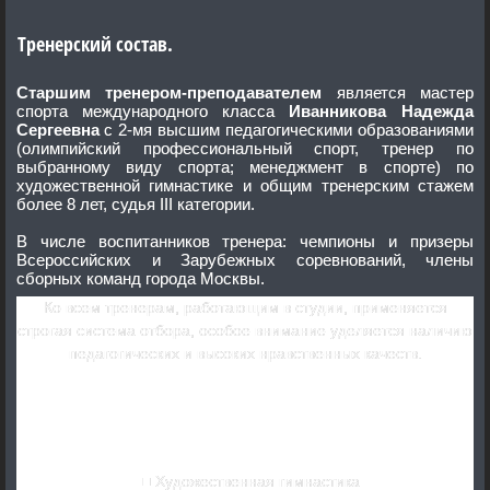
Тренерский состав.
Старшим тренером-преподавателем
является мастер
спорта международного класса
Иванникова Надежда
Сергеевна
с 2-мя высшим педагогическими образованиями
(олимпийский профессиональный спорт, тренер по
выбранному виду спорта; менеджмент в спорте) по
художественной гимнастике и общим тренерским стажем
более 8 лет, судья III категории.
В числе воспитанников тренера: чемпионы и призеры
Всероссийских и Зарубежных соревнований, члены
сборных команд города Москвы.
Ко всем тренерам, работающим в студии, применяется
строгая система отбора, особое внимание уделяется наличию
педагогических и высоких нравственных качеств.
Программа занятий
.
Художественная гимнастика