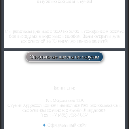
аккуратно собраны в пучок!
Часы работы.
Мы работаем для Вас с 9:00 до 20:00 в телефонном режиме
без выходных и перерывов на обед. Залы открыты для
посетителей за 15 минут до начала занятий.
Спортивные школы по округам
Контакты:
Ул. Образцова 11А
Студия Художественной Гимнастики №1 располагается в
спортивном комплексе «Бейт-Швидлера».
Тел.: +7 (495) 792-41-57
Официальный сайт