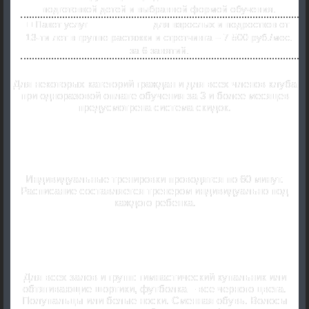
подготовкой детей и выбранной формой обучения.
Пакет услуг
«Я любима»
для взрослых и подростков от
13-ти лет в группе растяжки и стретчинга – 7 500 руб./мес.
за 6 занятий.
Для некоторых категорий граждан и для всех членов клуба
при одноразовой оплате обучения за 3 и более месяцев
предусмотрена система скидок.
Индивидуальные тренировки.
Индивидуальные тренировки проводятся по 60 минут.
Расписание составляется тренером индивидуально под
каждого ребенка.
Форма одежды и внешний вид.
Для всех залов и групп: гимнастический купальник или
обтягивающие шортики, футболка – все черного цвета.
Полупальцы или белые носки. Сменная обувь. Волосы