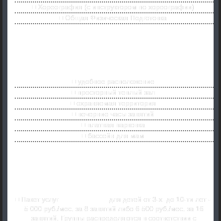
Хореография (с инструктором по хореографии)
Общая Физическая Подготовка
Наши преимущества.
удобное расположение
просторный теплый зал
охраняемая территория
вечерние часы занятий
платная парковка
бассейн для мам
Стоимость занятий.
Пакет услуг
«Гимнастка»
для детей от 3-х до 10-ти лет -
5 000 руб./мес. за 8 занятий либо 6 500 руб./мес. за 16
занятий. Группы распределяются в соответствии с