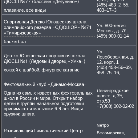
ДЮСШ №77 (бассейн «Дегунино»)
(495) 483–2–55,
плавание, все виды
483–17–3
Спортивная Детско-Юношеская школа
Ул. 800-летия
олимпийского резерва «СДЮШОР» №71
Москвы, д. 7б
«Тимирязевская»
(499) 900-01-14
баскетбол
Ул.
Детско-Юношеская спортивная школа
Левобережная, д.
ДЮСШ №1 (Ледовый дворец «Умка»)
12, корп. 1
(495) 458–56–39,
хоккей с шайбой, фигурное катание
458–75–16,
Фехтовальный клуб «Динамо-Москва»
Ленинградское
Одна из самых известных фехтовальных
шоссе, д.39,
школ в России и мире. Открыт набор
стр.53
детей в группы начальной подготовки
+7(903) 002-02-02
принимаются мальчики 6-9 лет. Виды
оружия: шпага.
метро
Развивающий Гимнастический Центр
Беломорская,