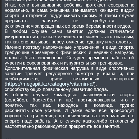
Итак, если вынашивание ребенка протекает совершенно
нормально, а сама женщина занимается каким-то видом
спорта и старается поддерживать форму. В таком случае
прерывать занятия не требуется, за
исключением запрещенных во время беременности видов.
В любом случае сами занятия должны отличаться
умеренностью
, всякое излишество может стать опасным,
так как оно вызывает переутомление, одышку и усталость.
Именно поэтому напряженные упражнения и вида спорта,
требующие чрезмерных физических и нервных нагрузок,
должны быть исключены. Следует временно забыть об
участии в соревнованиях и изнурительных тренировок.
Дополнительная физическая нагрузка в виде спортивных
занятий требует регулярного осмотра у врача и, при
необходимости, прием витаминных препаратов
https://megapit.kz/category/vitamin-d/
(
),
способствующих правильному развитию плода.
В общем случае командные разновидности спорта
(волейбол, баскетбол и пр.) противопоказаны, что и
понятно, так как, находясь в команде, трудно
рассчитать свое усилие. И даже если все происходит
хорошо за три месяца до появления на свет малыша о
спорте надо забыть. А в случае каких-либо отклонений
настоятельно рекомендуется прекратить все занятия.