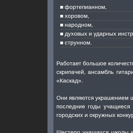
фортепианном,
хоровом,
народном,
духовых и ударных инст
струнном.
Работает большое количест
скрипачей, ансамбль гитар
«Каскад».
Они являются украшением шк
последние годы учащиеся 
городских и окружных конку
Шестеро учащихся школы в