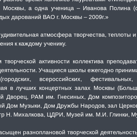
. Москвы, а одна ученица – Иванова Полина (с
ых дарований ВАО г. Москвы – 2009г.»
вительная атмосфера творчества, теплоты и 
ния к каждому ученику.
рческой активности коллектива преподават
деятельности. Учащиеся школы ежегодно приним
ородских, всероссийских, фестивальных,
упая в лучших концертных залах Москвы (Боль
й Дворец, РАМ им. Гнесиных, Дом композиторо
ый Дом Музыки, Дом Дружбы Народов, зал Церко
р Н. Михалкова, ЦДРИ, Музей им. М.И. Глинки, М
сыщен разноплановой творческой деятельностью