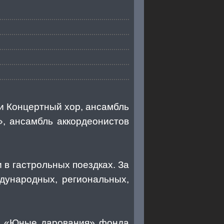
и Концертный хор, ансамбль
», ансамбль аккордеонистов
 в гастрольных поездках. За
дународных, региональных,
ии «Юные дарования» фонда