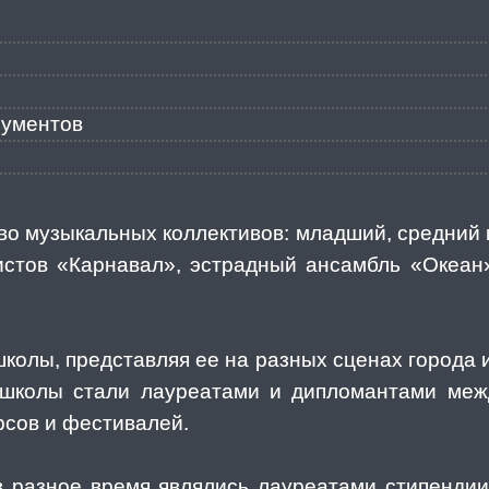
рументов
во музыкальных коллективов: младший, средний 
истов «Карнавал», эстрадный ансамбль «Океан
олы, представляя ее на разных сценах города и
школы стали лауреатами и дипломантами меж
рсов и фестивалей.
 разное время являлись лауреатами стипенд