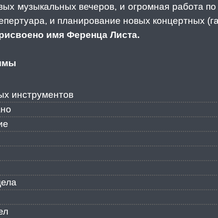
овых музыкальных вечеров, и огромная работа п
епертуара, и планирование новых концертных (га
рисвоено имя Ференца Листа.
ммы
ых инструментов
ано
ие
дела
ел