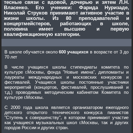
тесные связи с вдовой, дочерью и зятем Л.Н.
Власенко. Его ученики: Фарида Нуризаде,
Николай Струков принимают активное участие в
жизни школы. Из 80 преподавателей и
концертмейстеров, работающих в школе,
половина имеет высшею и первую
квалификационную категории.
В школе обучается около
600 учащихся
в возрасте от 3 до
70 лет
В числе учащихся школы стипендиаты комитета по
культуре г.Москвы, фонда "Новые имена", дипломанты и
лауреаты международных и московских конкурсов и
фестивалей. Учащиеся школы постоянные участники
мероприятий (концертов, фестивалей, прослушиваний и
т.д.) проводимых методическим кабинетом Комитета по
культуре г.Москвы.
С 2000 года школа является организатором ежегодного
детского открытого технического конкурса пианистов
"Ступень к совершенству", в котором принимают участие
как учащиеся музыкальных школ г.Москвы, так и других
городов России и других стран.