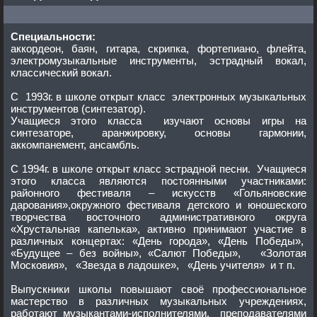
Специальности:
аккордеон, баян, гитара, скрипка, фортепиано, флейта,
электромузыкальные инструменты, эстрадный вокал,
классический вокал.
С 1993г. в школе открыт класс электронных музыкальных
инструментов (синтезатор).
Учащиеся этого класса изучают основы игры на
синтезаторе, аранжировку, основы гармонии,
аккомпанемент, ансамбль.
С 1994г. в школе открыт класс эстрадной песни. Учащиеся
этого класса являются постоянными участниками:
районного фестиваля – искусств «Гольяновские
дарования»,окружного фестиваля детского и юношеского
творчества восточного административного округа
«Хрустальная капелька», активно принимают участие в
различных концертах: «День города», «День Победы»,
«Будущее – без войны», «Салют Победы», «Золотая
Московия», «Звезда в ладошке», «День учителя» и т п.
Выпускники школы повышают своё профессиональное
мастерство в различных музыкальных учреждениях,
работают музыкантами-исполнителями, преподавателями