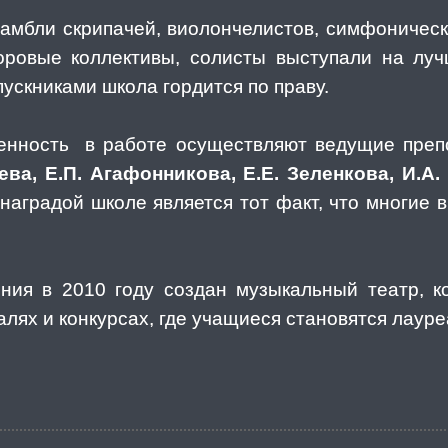
самбли скрипачей, виолончелистов, симфонически
оровые коллективы, солисты выступали на лу
ускниками школа гордится по праву.
венность в работе осуществляют ведущие препо
ева, Е.П. Агафонникова, Е.Е. Зеленкова, И.А
аградой школе является тот факт, что многие в
ения в 2010 году создан музыкальный театр, к
алях и конкурсах, где учащиеся становятся лаур