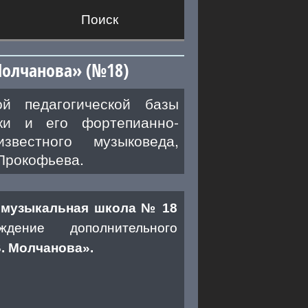
Поиск
Молчанова» (№18)
й педагогической базы
уки и его фортепианно-
вестного музыковеда,
Прокофьева.
 музыкальная школа № 18
еждение дополнительного
. Молчанова».