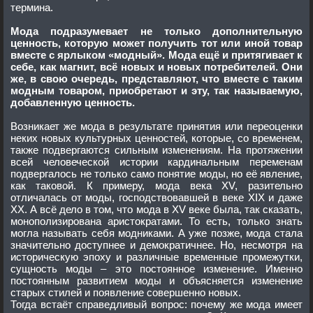
термина.
Мода подразумевает не только дополнительную
ценность, которую может получить тот или иной товар
вместе с ярлыком «модный». Мода ещё и притягивает к
себе, как магнит, всё новых и новых потребителей. Они
же, в свою очередь, представляют, что вместе с таким
модным товаром, приобретают и эту, так называемую,
добавленную ценность.
Возникает же мода в результате принятия или переоценки
неких новых культурных ценностей, которые, со временем,
также подвергаются сильным изменениям. На протяжении
всей человеческой истории кардинальным переменам
подвергалось не только само понятие моды, но её явление,
как таковой. К примеру, мода века XV, разительно
отличалась от моды, господствовавшей в веке XIX и даже
XX. А всё дело в том, что мода в XV веке была, так сказать,
монополизирована аристократами. То есть, только знать
могла называть себя модниками. А уже позже, мода стала
значительно доступнее и демократичнее. Но, несмотря на
историческую эпоху и различные временные промежутки,
сущность моды – это постоянное изменение. Именно
постоянным развитием моды и объясняется изменение
старых стилей и появление совершенно новых.
Тогда встаёт справедливый вопрос: почему же мода имеет