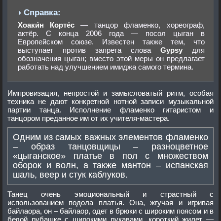
Хоаки́н Корте́с
— танцор фламенко, хореограф,
актёр. С конца 2006 года — посол цыган в
Европейском союзе. Известен также тем, что
выступает против запрета слова
Gypsy
для
обозначения цыган; вместо этой меры он предлагает
работать над улучшением имиджа самого термина.
Импровизация, непростой и замысловатый ритм, особая
техника не дают конкретной нотной записи музыкальной
партии танца. Исполнение фламенко гитаристом и
танцором преданное им от их учителя-мастера.
Одним из самых важных элементов фламенко
– образ танцовщицы – разноцветное
«цыганское» платье в пол с множеством
оборок и волн, а также мантон – испанская
шаль, веер и стук каблуков.
Танец очень эмоциональный и страстный с
использованием подола платья. Она, жгучая и игривая
байлаора, он – байлаор, одет в брюки с широким поясом и в
белой рубашке с широкими рукавами, короткий жилет —