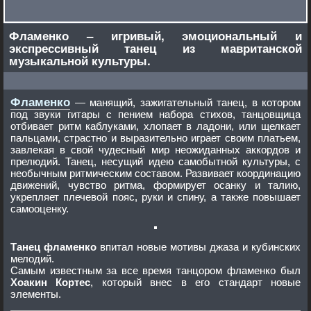
Фламенко – игривый, эмоциональный и
экспрессивный танец из мавританской
музыкальной культуры.
Фламенко
— манящий, зажигательный танец, в котором
под звуки гитары с пением набора стихов, танцовщица
отбивает ритм каблуками, хлопает в ладони, или щелкает
пальцами, страстно и выразительно играет своим платьем,
завлекая в свой чудесный мир неожиданных аккордов и
прелюдий. Танец, несущий идею самобытной культуры, с
необычным ритмическим составом. Развивает координацию
движений, чувство ритма, формирует осанку и талию,
укрепляет плечевой пояс, руки и спину, а также повышает
самооценку.
Танец фламенко
впитал новые мотивы джаза и кубинских
мелодий.
Самым известным за все время танцором фламенко был
Хоакин Кортес
, который внес в его стандарт новые
элементы.