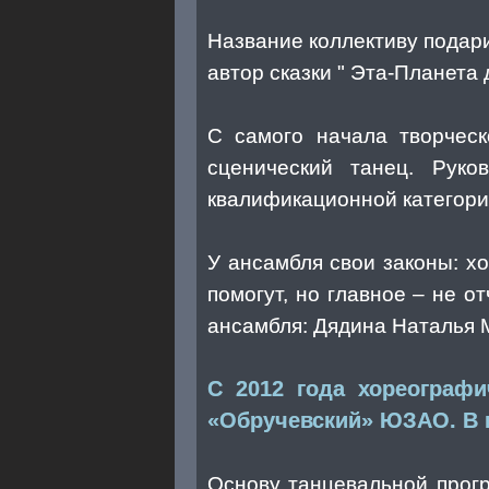
Название коллективу подар
автор сказки " Эта-Планета 
С самого начала творческ
сценический танец. Руко
квалификационной категори
У ансамбля свои законы: хо
помогут, но главное – не о
ансамбля: Дядина Наталья 
С 2012 года хореограф
«Обручевский» ЮЗАО. В н
Основу танцевальной прог