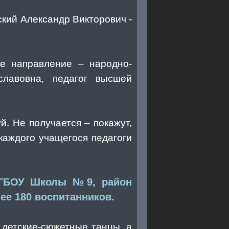
кий Александр Викторович -
ое направление – народно-
славовна, педагог высшей
й. Не получается – покажут,
 каждого учащегося педагоги
е ГБОУ Школы №9, район
е 180 воспитанников.
детские-сюжетные танцы, а