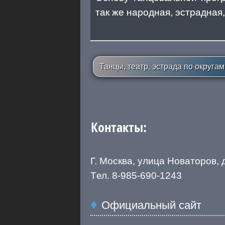
так же народная, эстрадная
Танцы, театр, эстрада по округа
Контакты:
Г. Москва, улица Новаторов, 
Tел. 8-985-690-1243
Официальный сайт