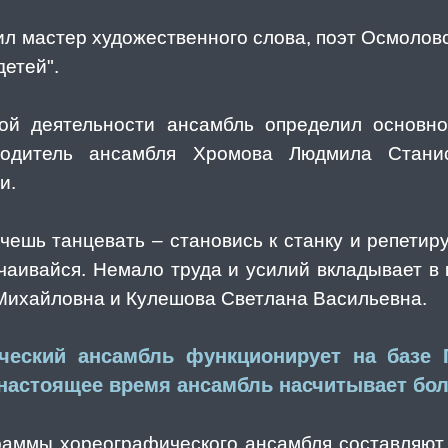
ил мастер художественного слова, поэт Осмоловс
детей".
ой деятельности ансамбль определил основн
водитель ансамбля Хромова Людмила Стани
и.
чешь танцевать – становись к станку и репетиру
тчаивайся. Немало труда и усилий вкладывает в
Михайловна и Кулешова Светлана Васильевна.
ический ансамбль функционирует на баз
астоящее время ансамбль насчитывает боле
раммы хореографического ансамбля составляют 